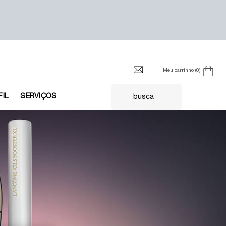
Meu carrinho
0
0 product in cart
FIL
SERVIÇOS
busca