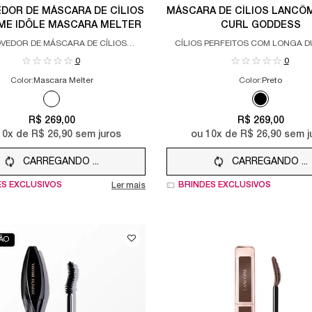
DOR DE MÁSCARA DE CÍLIOS
MÁSCARA DE CÍLIOS LANCÔ
ME IDÔLE MASCARA MELTER
CURL GODDESS
VEDOR DE MÁSCARA DE CÍLIOS
CÍLIOS PERFEITOS COM LONGA 
GODDESS REMOVER
0
0
Color:
Mascara Melter
Color:
Preto
Apenas uma cor disponível
Selected
Mascara Melter color for REMOVEDOR DE MÁSCARA DE CÍLIOS L
Selected
Preto color
R$ 269,00
R$ 269,00
10
x de
R$ 26,90
sem juros
ou
10
x de
R$ 26,90
sem j
CARREGANDO ...
CARREGANDO ...
ES EXCLUSIVOS
BRINDES EXCLUSIVOS
Ler mais
ÃO