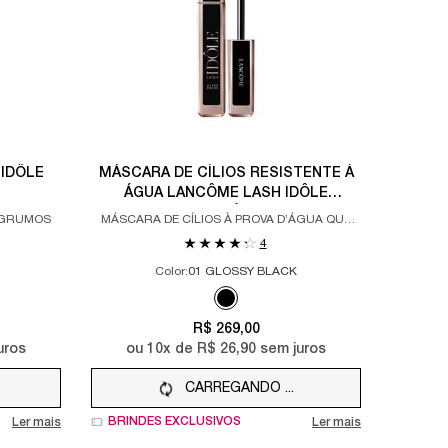
 IDÔLE
MÁSCARA DE CÍLIOS RESISTENTE À
ÁGUA LANCÔME LASH IDÔLE
WATERPROOF MÁSCARA PRETA
 GRUMOS
MÁSCARA DE CÍLIOS À PROVA D’ÁGUA QUE
LEVANTA E DÁ VOLUME
4
Color:
01 GLOSSY BLACK
Apenas uma cor disponível
f 1
or MÁSCARA DE CÍLIOS LASH IDÔLE LANCÔME, 1 of 2
ct variation is out of stock, Preto color for MÁSCARA DE CÍLIOS LASH IDÔLE LAN
Selected
01 GLOSSY BLACK color for MÁSCAR
R$ 269,00
uros
ou
10
x de
R$ 26,90
sem juros
CARREGANDO ...
BRINDES EXCLUSIVOS
Ler mais
Ler mais