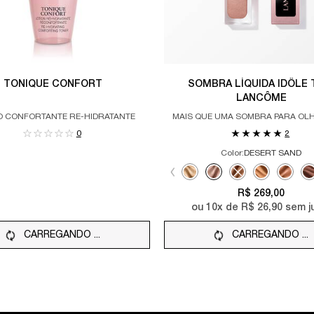
TONIQUE CONFORT
SOMBRA LÍQUIDA IDÔLE 
LANCÔME
O CONFORTANTE RE-HIDRATANTE
MAIS QUE UMA SOMBRA PARA OL
SOMBRA MULTIFUNCIONA
0
2
Color:
DESERT SAND
Selecione a cor
Selected
SUNBURST color for SOMBRA L
Selected
DESERT SAND color for 
Selected
The product variat
Selected
SIENNA color
Select
SAND S
S
C
R$ 269,00
ou
10
x de
R$ 26,90
sem j
CARREGANDO ...
CARREGANDO ...