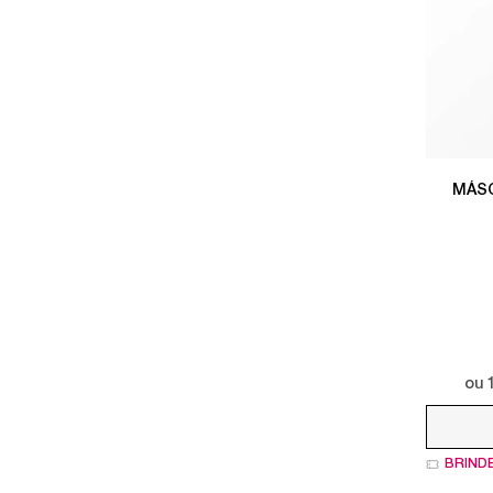
MÁSC
Apenas uma cor disponível
ou
BRIND