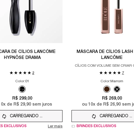
ARA DE CÍLIOS LANCÔME
MÁSCARA DE CÍLIOS LASH
HYPNÔSE DRAMA
LANCÔME
CÍLIOS COM VOLUME SEM CRIAR
2
7
Color:
01
Color:
Marrom
Selecione a cor
Selected
01 color for MÁSCARA DE CÍLIOS LANCÔME HYPNÔSE DRAMA, 1 o
Selected
Marrom color f
Selected
The produ
R$ 299,00
R$ 269,00
10
x de
R$ 29,90
sem juros
ou
10
x de
R$ 26,90
sem j
CARREGANDO ...
CARREGANDO ...
ES EXCLUSIVOS
BRINDES EXCLUSIVOS
Ler mais