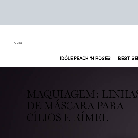
Ajuda
IDÔLE PEACH ‘N ROSES
BEST SE
Main content
MAQUIAGEM: LINHA
DE MÁSCARA PARA
CÍLIOS E RÍMEL