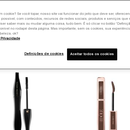
um cookie? Se você topar, nosso site vai funcionar do jeito que deve ser, oferece
 possível, com conteúdos, recursos de redes sociais, produtos e serviços que 
iser saber mais ou mudar alguma coisa, tudo bem. É só clicar no botão “Definiç
ponível no rodapé desta página. Mas importante, sem os cookies, sua experiênc
beleza, ok?
e Privacidade
 SUA MÁSCARA PARA CÍLIOS
Definições de cookies
Aceitar todos os cookies