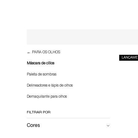
Refinements menu
Máscara de cílios
PARA OS OLHOS
LANÇAME
Máscara de cílios
Paleta de sombras
Delineadores e lápis de olhos
Demaquilante para olhos
FILTRAR POR
Cores