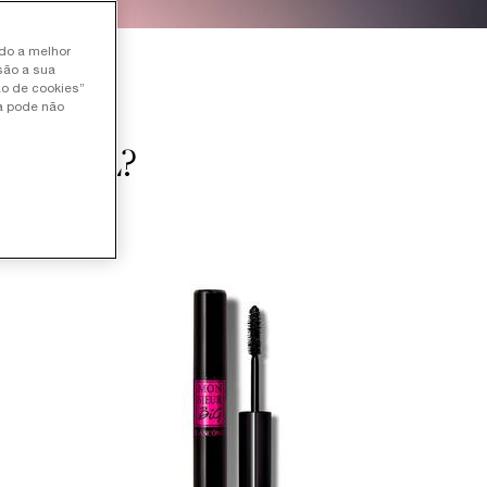
ndo a melhor
são a sua
ão de cookies”
ia pode não
 IDEAL?