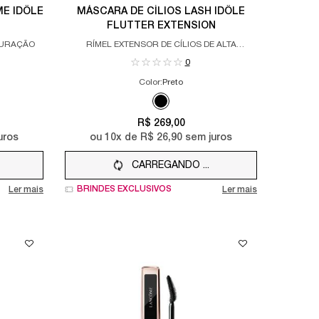
ME IDÔLE
MÁSCARA DE CÍLIOS LASH IDÔLE
FLUTTER EXTENSION
DURAÇÃO
RÍMEL EXTENSOR DE CÍLIOS DE ALTA
DURAÇÃO
0
Color:
Preto
Apenas uma cor disponível
ANCÔME IDÔLE MASCARA MELTER, 1 of 1
 for MÁSCARA DE CÍLIOS LANCÔME IDÔLE CURL GODDESS, 1 of 1
Selected
Preto color for MÁSCARA DE CÍLIOS L
R$ 269,00
uros
ou
10
x de
R$ 26,90
sem juros
CARREGANDO ...
BRINDES EXCLUSIVOS
Ler mais
Ler mais