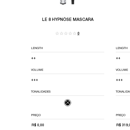
LE 8 HYPNÔSE MASCARA
0
LENGTH
LENGTH
++
++
VOLUME
VOLUME
+++
+++
TONALIDADES
TONALIDA
APENAS UMA COR DISPONÍVEL
APENAS UMA COR DISPONÍVEL
SELECTED
THE PRODUCT VARIATION IS OUT OF
PREÇO
PREÇO
R$ 0,00
R$ 319,