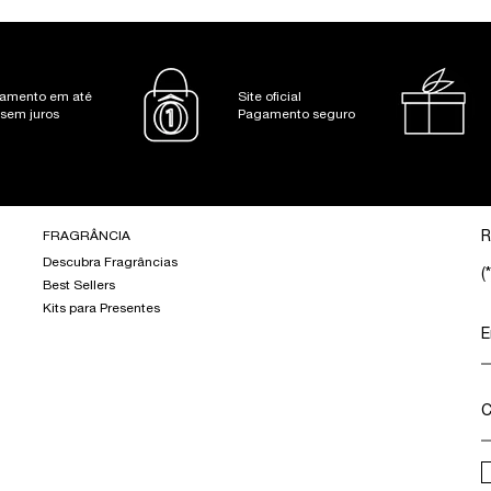
amento em até
Site oficial
 sem juros
Pagamento seguro
FRAGRÂNCIA
R
Descubra Fragrâncias
(*
Best Sellers
Kits para Presentes
E
C