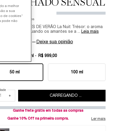
AUNILHADO SENSUAL
ndo a melhor
são a sua
,00
ão de cookies”
de
R$ 99,90
sem juros
ia pode não
UME DAS NOITES DE VERÃO La Nuit Trésor: o aroma
 noite quente, quando os amantes se a ...
Leia mais
4/5
(140)
—
Deixe sua opinião
ed tamanho:
50 ml
-
R$ 999,00
50 ml
100 ml
Selected
, 1 of 2
Selected
, 2 of 2
dade
+
CARREGANDO ...
Ganhe frete grátis em todas as compras
Ganhe 10% Off na primeira compra.
Ler mais