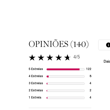
OPINIÕES (140)
PDP Avaliações
4/5
4 out of 5 stars.
Dai
5 Estrelas
122
122 reviews w
4 Estrelas
8
8 reviews wit
3 Estrelas
4
4 reviews wit
2 Estrelas
2
2 reviews wit
1 Estrela
4
4 reviews wit