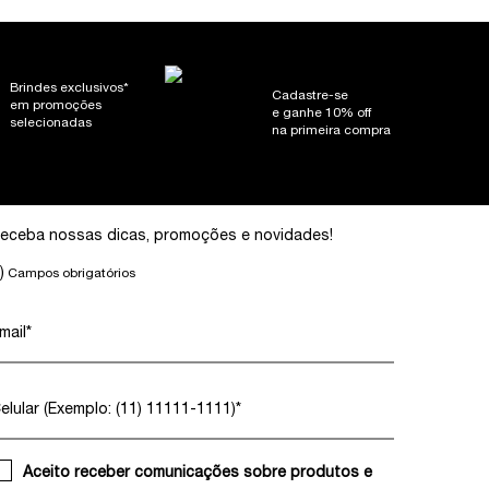
Brindes exclusivos*
Cadastre-se
em promoções
e ganhe 10% off
selecionadas
na primeira compra
eceba nossas dicas, promoções e novidades!
)
Campos obrigatórios
mail
*
elular (Exemplo: (11) 11111-1111)
*
Aceito receber comunicações sobre produtos e