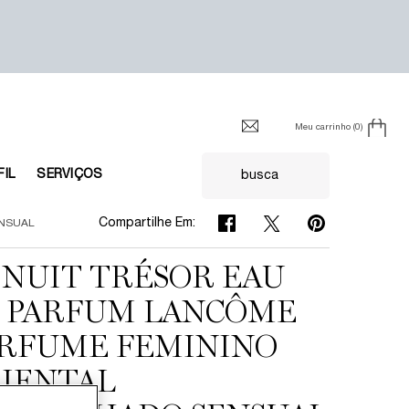
Meu carrinho
0
0 product in cart
FIL
SERVIÇOS
busca
Compartilhe Em: Facebook
Compartilhe Em: Twitter
Compartilhe Em: 
Compartilhe Em:
ENSUAL
 NUIT TRÉSOR EAU
 PARFUM LANCÔME
RFUME FEMININO
IENTAL