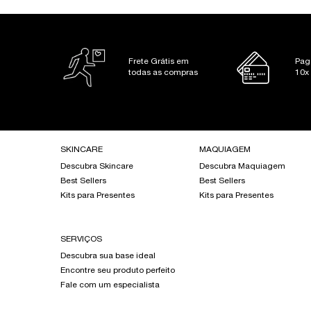
PDP Slot 1 Section
Frete Grátis em
Pag
todas as compras
10x
Footer navigation
SKINCARE
MAQUIAGEM
Descubra Skincare
Descubra Maquiagem
Best Sellers
Best Sellers
Kits para Presentes
Kits para Presentes
SERVIÇOS
Descubra sua base ideal
Encontre seu produto perfeito
Fale com um especialista