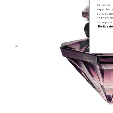
Oi, aceita 
experiência
cara. Se qu
no link dis
ser aquela 
Política d