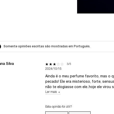
Somente opiniões escritas são mostradas em Português.
ana Silva
3 out of 5 stars.
3/5
2024/10/15
ith 5 stars
Ainda é o meu perfume favorito, mas o 
h 4 stars
pecado! Ele era misterioso, forte, sensu
h 3 stars
não te elogiasse com ele..hoje ele virou
Ler mais
h 2 stars
h 1 star
Esta opinião foi útil?