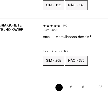
SIM -
192
NÃO -
148
ERIA GORETE
5 out of 5 stars.
5/5
TELHO XAVIER
2024/05/04
Amei … maravilhosos demais !!
Esta opinião foi útil?
SIM -
205
NÃO -
370
1
2
3
...
35
Page 1 of 35. Current page