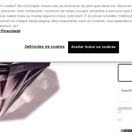
AB
um cookie? Se você topar, nosso site vai funcionar do jeito que deve ser, oferece
 possível, com conteúdos, recursos de redes sociais, produtos e serviços que 
R$ 999
iser saber mais ou mudar alguma coisa, tudo bem. É só clicar no botão “Definiç
ou
10
x 
ponível no rodapé desta página. Mas importante, sem os cookies, sua experiênc
beleza, ok?
O PERF
e Privacidade
de uma
Definições de cookies
Aceitar todos os cookies
Select
Quanti
−