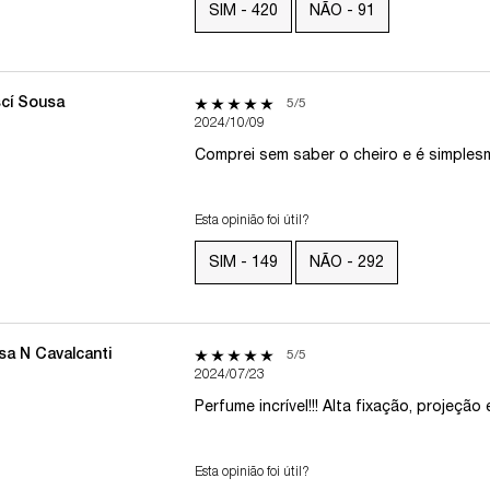
SIM -
420
NÃO -
91
cí Sousa
5 out of 5 stars.
5/5
2024/10/09
Comprei sem saber o cheiro e é simplesm
Esta opinião foi útil?
SIM -
149
NÃO -
292
isa N Cavalcanti
5 out of 5 stars.
5/5
2024/07/23
Perfume incrível!!! Alta fixação, projeção
Esta opinião foi útil?