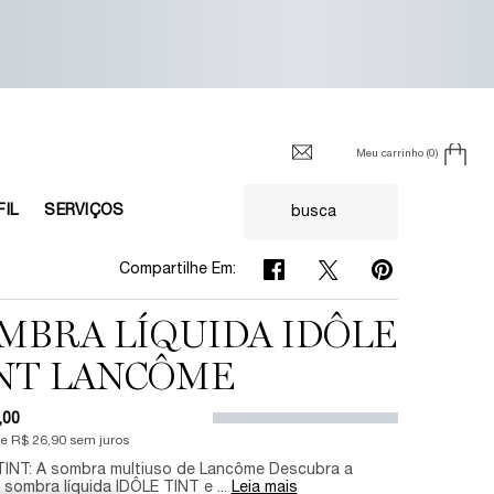
Meu carrinho
0
0 product in cart
FIL
SERVIÇOS
busca
Compartilhe Em: Facebook
Compartilhe Em: Twitter
Compartilhe Em: 
Compartilhe Em:
MBRA LÍQUIDA IDÔLE
NT LANCÔME
,00
de
R$ 26,90
sem juros
TINT: A sombra multiuso de Lancôme Descubra a
l sombra líquida IDÔLE TINT e ...
Leia mais