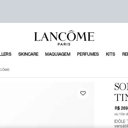
LLERS
SKINCARE
MAQUIAGEM
PERFUMES
KITS
RE
NCÔME
SO
TI
R$ 269
ou
10
x 
IDÔLE 
versáti