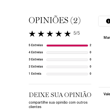
OPINIÕES (2)
PDP Avaliações
5/5
5 out of 5 stars.
Mar
5 Estrelas
2
2 reviews wit
4 Estrelas
0
1 review with
3 Estrelas
0
1 review with
2 Estrelas
0
1 review with
1 Estrela
0
1 review with
DEIXE SUA OPINIÃO
Val
compartilhe sua opinião com outros
clientes