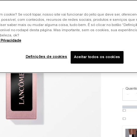
um cookie? Se você topar, nosso site vai funcionar do jeito que deve ser, oferece
 possível, com conteúdos, recursos de redes sociais, produtos e serviços que 
Seleci
Select 
iser saber mais ou mudar alguma coisa, tudo bem. É só clicar no botão “Definiç
ponível no rodapé desta página. Mas importante, sem os cookies, sua experiênc
beleza, ok?
e Privacidade
Selec
SUNBU
Definições de cookies
Aceitar todos os cookies
Selec
LAVEND
Quanti
−