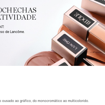
OCHECHAS​
ATIVIDADE
NT:
uso de Lancôme.​
do ousado ao gráfico, do monocromático ao multicolorido. ​