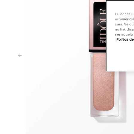
Oi, aceita 
experiência
cara. Se qu
no link dis
ser aquela 
Política d