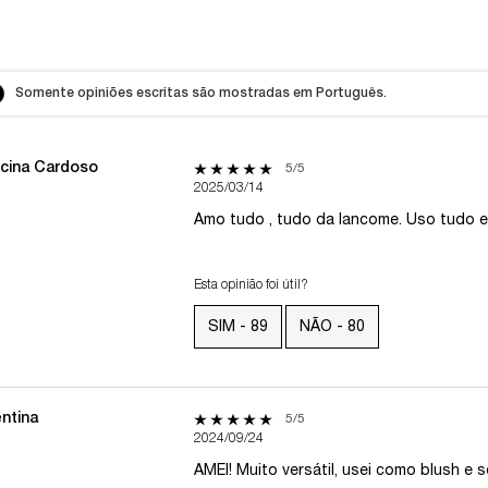
Somente opiniões escritas são mostradas em Português.
cina Cardoso
5 out of 5 stars.
5/5
2025/03/14
h 5 stars
Amo tudo , tudo da lancome. Uso tudo e
 4 stars
 3 stars
Esta opinião foi útil?
 2 stars
SIM -
89
NÃO -
80
 1 star
entina
5 out of 5 stars.
5/5
2024/09/24
AMEI! Muito versátil, usei como blush e