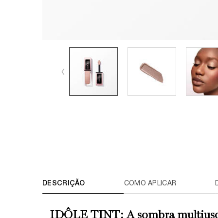
TABS
DESCRIÇÃO
COMO APLICAR
IDÔLE TINT: A sombra multius