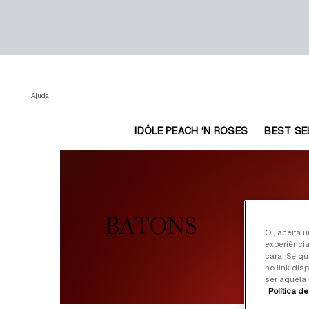
Ajuda
IDÔLE PEACH ‘N ROSES
BEST SE
Main content
BATONS
Oi, aceita 
experiência
cara. Se qu
no link dis
ser aquela 
Política d