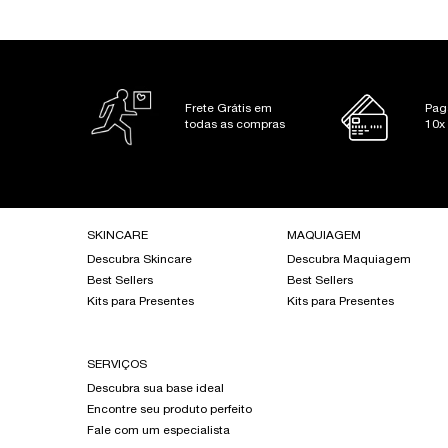
Frete Grátis em
Pag
todas as compras
10x
Footer navigation
SKINCARE
MAQUIAGEM
Descubra Skincare
Descubra Maquiagem
Best Sellers
Best Sellers
Kits para Presentes
Kits para Presentes
SERVIÇOS
Descubra sua base ideal
Encontre seu produto perfeito
Fale com um especialista