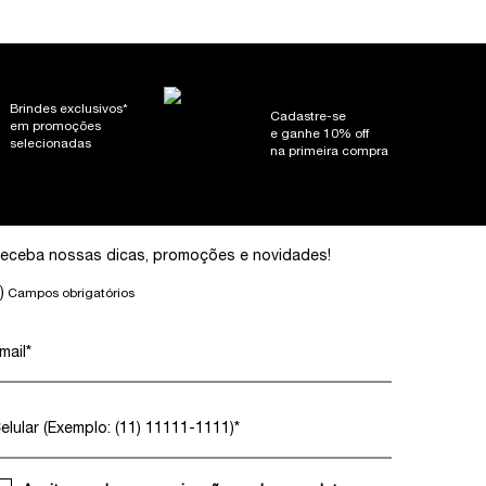
Brindes exclusivos*
Cadastre-se
em promoções
e ganhe 10% off
selecionadas
na primeira compra
eceba nossas dicas, promoções e novidades!
)
Campos obrigatórios
mail
*
elular (Exemplo: (11) 11111-1111)
*