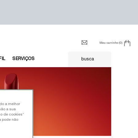
Meu carrinho
0
0 product in cart
FIL
SERVIÇOS
busca
ndo a melhor
são a sua
ão de cookies”
ia pode não