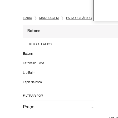
Home
MAQUIAGEM
PARA OS LÁBIOS
Batons
Batons
Refinements menu
Batons
PARA OS LÁBIOS
Batons
Batons líquidos
Lip Balm
Lápis de boca
FILTRAR POR
Preço