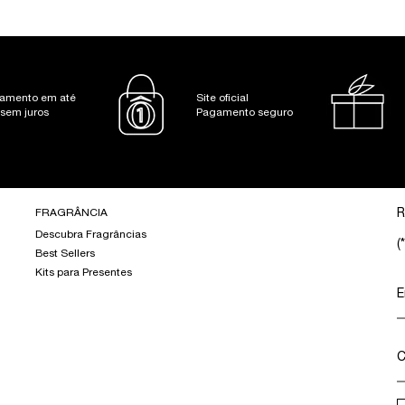
amento em até
Site oficial
 sem juros
Pagamento seguro
FRAGRÂNCIA
R
Descubra Fragrâncias
(*
Best Sellers
Kits para Presentes
E
C