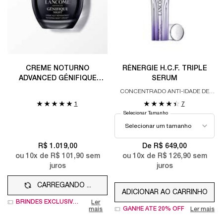
CREME NOTURNO
RÉNERGIE H.C.F. TRIPLE
ADVANCED GÉNIFIQUE
SERUM
NIGHT CREAM
CONCENTRADO ANTI-IDADE DE
ALTO DESEMPENHO
1
7
Selecionar Tamanho
R$ 1.019,00
De R$ 649,00
ou
10
x de
R$ 101,90
sem
ou
10
x de
R$ 126,90
sem
juros
juros
CARREGANDO ...
ADICIONAR AO CARRINHO
RÉNERGIE H.C.F.
BRINDES EXCLUSIVOS
Ler
GANHE ATÉ 20% OFF
mais
Ler mais