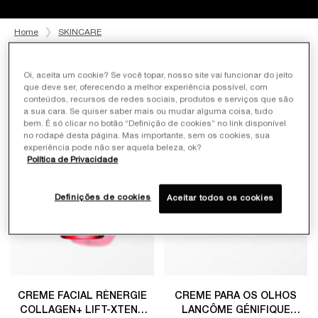
Home
SKINCARE
Filtrar Por
Ordenar Por
Filters menu
Oi, aceita um cookie? Se você topar, nosso site vai funcionar do jeito
que deve ser, oferecendo a melhor experiência possível, com
20 produtos
conteúdos, recursos de redes sociais, produtos e serviços que são
a sua cara. Se quiser saber mais ou mudar alguma coisa, tudo
bem. É só clicar no botão “Definição de cookies” no link disponível
no rodapé desta página. Mas importante, sem os cookies, sua
LANÇAMENTO
20%OFF
experiência pode não ser aquela beleza, ok?
Política de Privacidade
Definições de cookies
Aceitar todos os cookies
CREME FACIAL RÉNERGIE
CREME PARA OS OLHOS
COLLAGEN+ LIFT-XTEND
LANCÔME GÉNIFIQUE