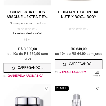
CREME PARA OLHOS
HIDRATANTE CORPORAL
ABSOLUE L’EXTRAIT EYE
NUTRIX ROYAL BODY
CREAM
Creme para área dos olhos
0
0
Único tamanho disponível
15 ml
R$ 3.899,00
R$ 649,00
ou
10
x de
R$ 389,90
sem
ou
10
x de
R$ 64,90
sem juros
juros
CARREGANDO ...
CARREGANDO ...
BRINDES EXCLUSIVOS
Ler
mais
GANHE VELA AROMÁTICA
20%OFF