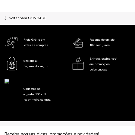
voltar para SKINCARE
Frete Grátis em
Pagamento em até
todas as compras
10x sem juros
Brindes exclusivos*
Site oficial
em promoções
Pagamento seguro
selecionadas
Cadastre-se
e ganhe 10% off
na primeira compra
Footer navigation
Receba nossas dicas, promoções e novidades!