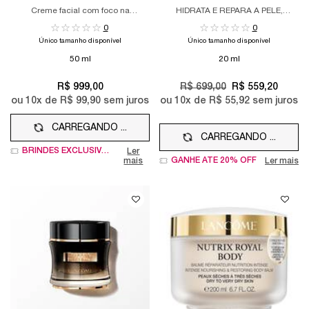
CREAM
ULTIMATE YEUX
Creme facial com foco na
HIDRATA E REPARA A PELE,
recuperação de colágeno.
DEIXANDO-A VISIVELMENTE MAIS
0
0
JOVEM E RADIANTE
Único tamanho disponível
Único tamanho disponível
50 ml
20 ml
R$ 999,00
Old price
R$ 699,00
New price
R$ 559,20
ou
10
x de
R$ 99,90
sem juros
ou
10
x de
R$ 55,92
sem juros
CARREGANDO ...
CARREGANDO ...
BRINDES EXCLUSIVOS
Ler
GANHE ATÉ 20% OFF
mais
Ler mais