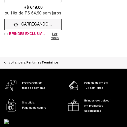
R$ 649,00
ou
10
x de
R$ 64,90
sem juros
CARREGANDO ...
BRINDES EXCLUSIVOS
Ler
mais
voltar para Perfumes Femininos
Frete Grátis em
Pagamento em até
todas as compras
10x sem juros
Brindes exclusivos*
Site oficial
em promoções
Pagamento seguro
selecionadas