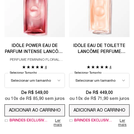
IDÔLE POWER EAU DE
IDÔLE EAU DE TOILETTE
PARFUM INTENSE LANCÔME
LANCÔME PERFUME
PERFUME FEMININO
FEMININO FLORAL
PERFUME FEMININO FLORAL
INTENSO FLORAL
AMBARADO FRESCO COM
AMADEIRADO INTENSO
4
4
AMADEIRADO
BERGAMOTA
Selecionar Tamanho
Selecionar Tamanho
De R$ 549,00
De R$ 449,00
ou
10
x de
R$ 85,90
sem juros
ou
10
x de
R$ 71,90
sem juros
ADICIONAR AO CARRINHO
ADICIONAR AO CARRINHO
IDÔLE POWER EAU DE PARFUM INTENSE LANCÔM
IDÔLE EAU DE 
BRINDES EXCLUSIVOS
BRINDES EXCLUSIVOS
Ler
Ler
mais
mais