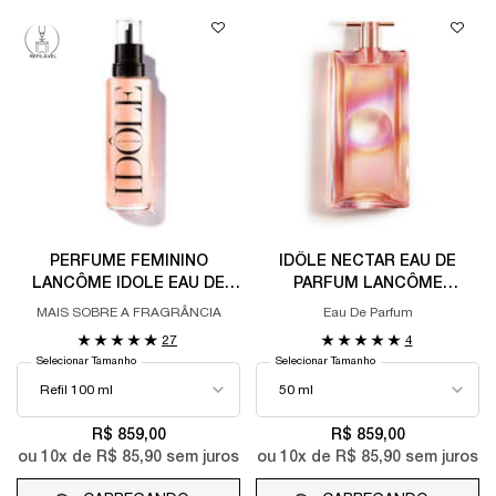
PERFUME FEMININO
IDÔLE NECTAR EAU DE
LANCÔME IDOLE EAU DE
PARFUM LANCÔME
PARFUM REFILL
PERFUME FEMININO
MAIS SOBRE A FRAGRÂNCIA
Eau De Parfum
FLORAL COM ACORDE DE
27
4
PIPOCA
Selecionar Tamanho
Selecionar Tamanho
R$ 859,00
R$ 859,00
ou
10
x de
R$ 85,90
sem juros
ou
10
x de
R$ 85,90
sem juros