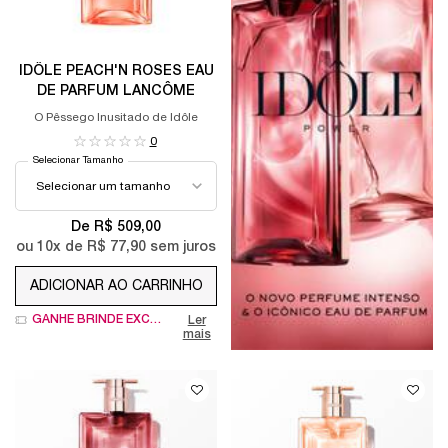
IDÔLE PEACH'N ROSES EAU
DE PARFUM LANCÔME
O Pêssego Inusitado de Idôle
0
Selecionar Tamanho
De R$ 509,00
ou
10
x de
R$ 77,90
sem juros
ADICIONAR AO CARRINHO
IDÔLE PEACH'N ROSES EAU DE PARFUM LANCÔ
GANHE BRINDE EXCLUSIVO
Ler
mais