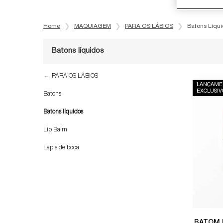
Home
MAQUIAGEM
PARA OS LÁBIOS
Batons Líqu
Batons líquidos
Refinements menu
Batons líquidos
PARA OS LÁBIOS
LANÇAME
EXCLUSIV
Batons
Batons líquidos
Lip Balm
Lápis de boca
BATOM 