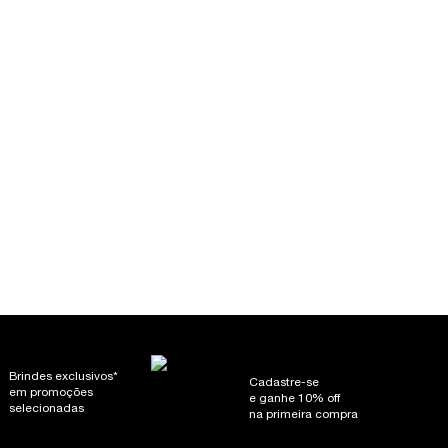
MATTE​ ​SUAVE, 1 of 8
E​ ​SUAVE, 2 of 8
LE BLUR MATTE ​SUAVE, 3 of 8
E BLUR MATTE​ ​SUAVE, 4 of 8
CUDDLE BLUR MATTE​ ​SUAVE, 5 of 8
DÔLE CUDDLE BLUR MATTE​ ​SUAVE, 6 of 8
ME LIP IDÔLE CUDDLE BLUR MATTE​ ​SUAVE, 7 of 8
IDO LANCÔME LIP IDÔLE CUDDLE BLUR MATTE​ ​SUAVE, 8 of 8
Brindes exclusivos*
Cadastre-se
em promoções
e ganhe 10% off
selecionadas
na primeira compra