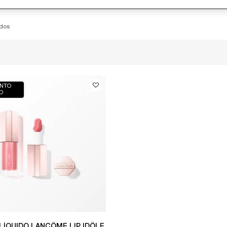
idos
NTO
O
LÍQUIDO LANCÔME LIP IDÔLE