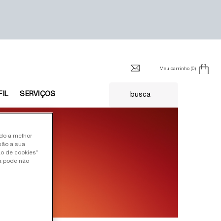
Meu carrinho
0
0 product in cart
FIL
SERVIÇOS
busca
ndo a melhor
são a sua
ão de cookies”
ia pode não