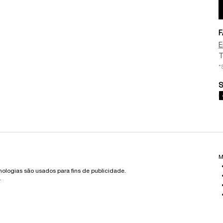
F
E
T
*
S
M
cnologias são usados para fins de publicidade.
.