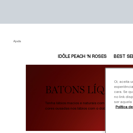
Ajuda
IDÔLE PEACH ‘N ROSES
BEST SE
Main content
Oi, aceita 
BATONS LÍQUIDO
experiência
cara. Se qu
no link dis
ser aquela 
Tenha lábios macios e naturais com efeitos que não
Política d
cores ousadas nos lábios com o dobro de pigmenta