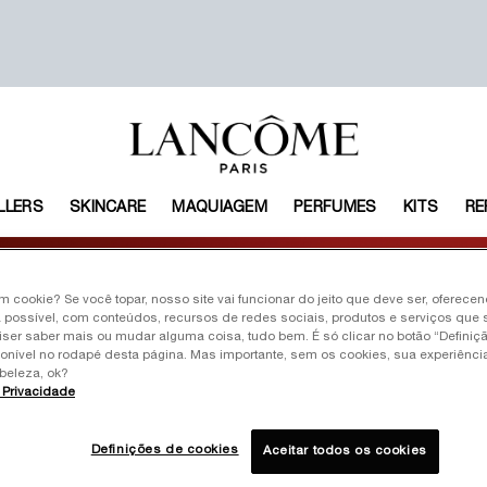
LLERS
SKINCARE
MAQUIAGEM
PERFUMES
KITS
RE
um cookie? Se você topar, nosso site vai funcionar do jeito que deve ser, oferece
S
 possível, com conteúdos, recursos de redes sociais, produtos e serviços que 
iser saber mais ou mudar alguma coisa, tudo bem. É só clicar no botão “Definiç
ponível no rodapé desta página. Mas importante, sem os cookies, sua experiênc
beleza, ok?
 ressecam. Apaixone-se pelas
e Privacidade
ção de um batom clássico.
Definições de cookies
Aceitar todos os cookies