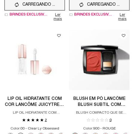
CARREGANDO ...
CARREGANDO ...
BRINDES EXCLUSIVOS
BRINDES EXCLUSIVOS
Ler
Ler
mais
mais
LIP OIL HIDRATANTE COM
BLUSH EM PÓ LANCÔME
COR LANCÔME JUICYTREAT
BLUSH SUBTIL COM
COM ESQUALANO E EFEITO
TEXTURA SEDOSA CO-
LIP OIL HIDRATANTE COM
BLUSH COMPACTO QUE SE
GLOSS 3D
CRIADO COM SHEIKA DALEY
ESQUALANO E ÁCIDO
ADAPTA AO PH DA PELE
2
0
HIALURÔNICO
Color:
00 - Clear Ly Obsessed
Color:
900 - ROUGE