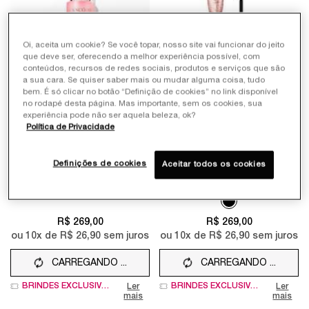
Oi, aceita um cookie? Se você topar, nosso site vai funcionar do jeito
que deve ser, oferecendo a melhor experiência possível, com
conteúdos, recursos de redes sociais, produtos e serviços que são
a sua cara. Se quiser saber mais ou mudar alguma coisa, tudo
bem. É só clicar no botão “Definição de cookies” no link disponível
no rodapé desta página. Mas importante, sem os cookies, sua
BRUMA FIXADORA
MÁSCARA DE CÍLIOS
experiência pode não ser aquela beleza, ok?
LANCÔME SKIN IDÔLE
LANCÔME IDÔLE CURL
Política de Privacidade
MAKEUP MAGNETIC SÉRUM
GODDESS
Bruma Fixadora de Maquiagem em
CÍLIOS PERFEITOS COM LONGA
EM SPRAY
Spray
DURAÇÃO
0
0
Definições de cookies
Aceitar todos os cookies
Único tamanho disponível
Color:
Preto
100 ml
Apenas uma cor disponível
Selected
Preto color for MÁ
R$ 269,00
R$ 269,00
ou
10
x de
R$ 26,90
sem juros
ou
10
x de
R$ 26,90
sem juros
CARREGANDO ...
CARREGANDO ...
BRINDES EXCLUSIVOS
BRINDES EXCLUSIVOS
Ler
Ler
mais
mais