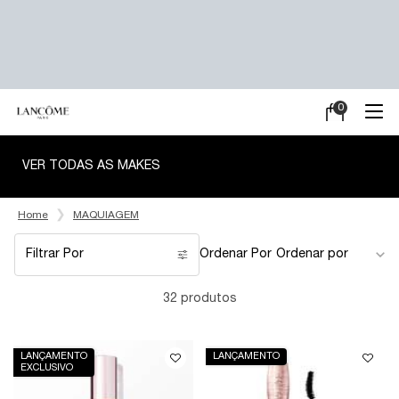
0
Meu
0 product in ca
carrinho
Main content
VER TODAS AS MAKES
Home
MAQUIAGEM
Filtrar Por
Ordenar Por
Filters menu
32 produtos
LANÇAMENTO
LANÇAMENTO
EXCLUSIVO