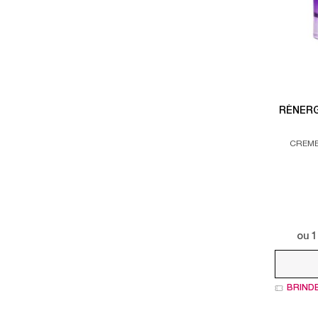
RÉNERG
CREME 
ou
1
BRIND