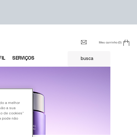
Meu carrinho
0
0 product in cart
FIL
SERVIÇOS
busca
ndo a melhor
são a sua
ão de cookies”
ia pode não