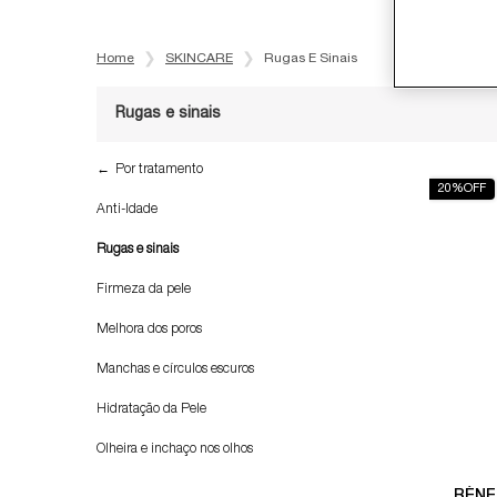
Home
SKINCARE
Rugas E Sinais
Rugas e sinais
Refinements menu
Rugas e sinais
Por tratamento
20%OFF
Anti-Idade
Rugas e sinais
Firmeza da pele
Melhora dos poros
Manchas e círculos escuros
Hidratação da Pele
Olheira e inchaço nos olhos
RÉNE