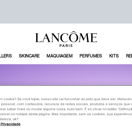
LLERS
SKINCARE
MAQUIAGEM
PERFUMES
KITS
RE
um cookie? Se você topar, nosso site vai funcionar do jeito que deve ser, oferece
com ingredientes ativos,
 possível, com conteúdos, recursos de redes sociais, produtos e serviços que 
ancôme para suavizar as
iser saber mais ou mudar alguma coisa, tudo bem. É só clicar no botão “Definiç
ponível no rodapé desta página. Mas importante, sem os cookies, sua experiênc
beleza, ok?
e Privacidade