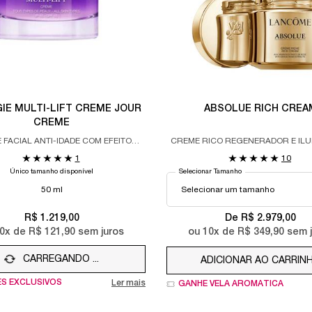
IE MULTI-LIFT CREME JOUR
ABSOLUE RICH CREA
CREME
FACIAL ANTI-IDADE COM EFEITO
CREME RICO REGENERADOR E IL
LIFTING.
1
10
Único tamanho disponível
Selecionar Tamanho
50 ml
R$ 1.219,00
De R$ 2.979,00
0
x de
R$ 121,90
sem juros
ou
10
x de
R$ 349,90
sem j
CARREGANDO ...
ADICIONAR AO CARRIN
ES EXCLUSIVOS
Ler mais
GANHE VELA AROMÁTICA