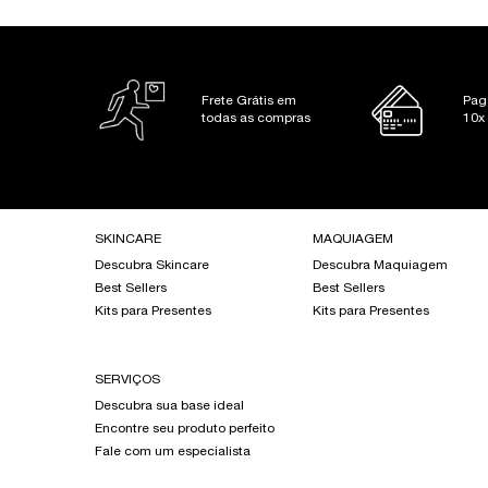
Frete Grátis em
Pag
todas as compras
10x
Footer navigation
SKINCARE
MAQUIAGEM
Descubra Skincare
Descubra Maquiagem
Best Sellers
Best Sellers
Kits para Presentes
Kits para Presentes
SERVIÇOS
Descubra sua base ideal
Encontre seu produto perfeito
Fale com um especialista