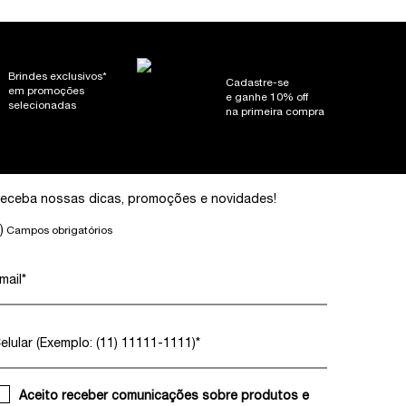
Brindes exclusivos*
Cadastre-se
em promoções
e ganhe 10% off
selecionadas
na primeira compra
eceba nossas dicas, promoções e novidades!
)
Campos obrigatórios
mail
*
elular (Exemplo: (11) 11111-1111)
*
Aceito receber comunicações sobre produtos e