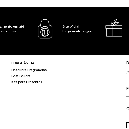
amento em até
Site oficial
 sem juros
Pagamento seguro
FRAGRÂNCIA
R
Descubra Fragrâncias
(*
Best Sellers
Kits para Presentes
E
C