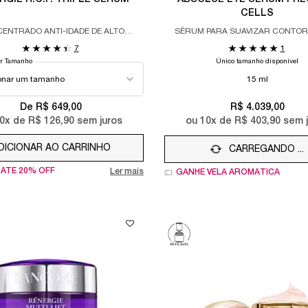
CELLS
ENTRADO ANTI-IDADE DE ALTO
SÉRUM PARA SUAVIZAR CONTO
DESEMPENHO
OLHOS.
7
1
ar Tamanho
Único tamanho disponível
15 ml
De R$ 649,00
R$ 4.039,00
0
x de
R$ 126,90
sem juros
ou
10
x de
R$ 403,90
sem j
DICIONAR AO CARRINHO
RÉNERGIE H.C.F. TRIPLE SERUM
CARREGANDO ...
ATÉ 20% OFF
Ler mais
GANHE VELA AROMÁTICA