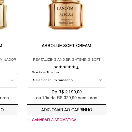
M
ABSOLUE SOFT CREAM
UMINADOR
REVITALIZING AND BRIGHTENING SOFT
CREAM RECARREGÁVEL
1
Selecionar Tamanho
De R$ 2.199,00
uros
ou
10
x de
R$ 329,90
sem juros
HO
ABSOLUE RICH CREAM
ADICIONAR AO CARRINHO
ABSOLUE SOFT C
GANHE VELA AROMÁTICA