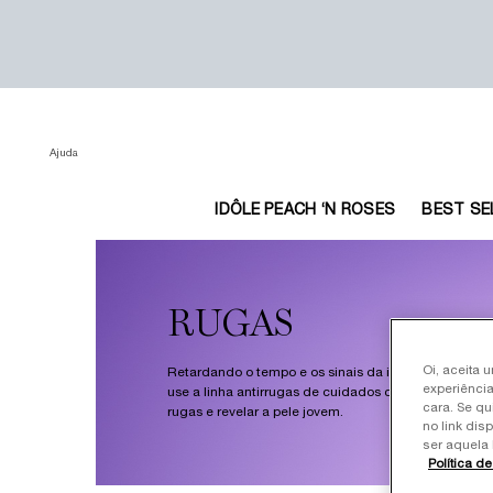
Ajuda
IDÔLE PEACH ‘N ROSES
BEST SE
Main content
RUGAS
Oi, aceita 
Retardando o tempo e os sinais da idade. Infundido 
experiência
use a linha antirrugas de cuidados com a pele da L
cara. Se qu
rugas e revelar a pele jovem.
no link dis
ser aquela 
Política d