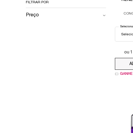
FILTRAR POR
CONC
Preço
Selecion
ou
1
A
GANHE 