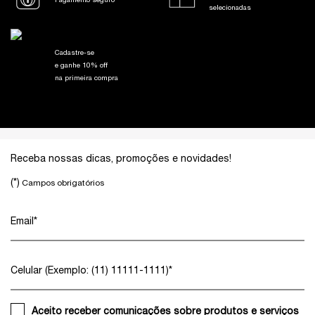
Pagamento seguro
selecionadas
Cadastre-se
e ganhe 10% off
na primeira compra
Footer navigation
Receba nossas dicas, promoções e novidades!
(*)
Campos obrigatórios
Email
*
Celular (Exemplo: (11) 11111-1111)
*
Aceito receber comunicações sobre produtos e serviços