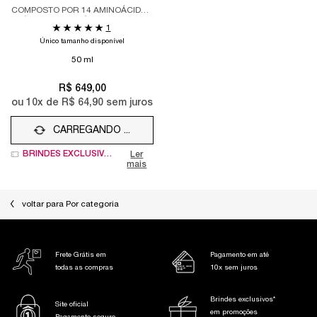
COMPOSTO POR 14 AMINOÁCIDOS
E ÁCIDO HIALURÔNICO, HIDRATA
1
PROFUNDAMENTE E
Único tamanho disponível
DESESTRESSA VISIVELMENTE A
PELE.
50 ml
R$ 649,00
ou
10
x de
R$ 64,90
sem juros
CARREGANDO ...
BRINDES EXCLUSIVOS
Ler
mais
voltar para Por categoria
Frete Grátis em
Pagamento em até
todas as compras
10x sem juros
Brindes exclusivos*
Site oficial
em promoções