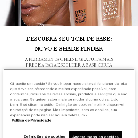
DESCUBRA SEU TOM DE BASE:
NOVO E-SHADE FINDER
A FERRAMENTA ONLINE GRATUITA MAIS
PRECISA PARA ESCOLHER A BASE CERTA
Quer achar o tom de base perfeito? Nós
ajudamos você!
Oi, aceita um cookie? Se você topar, nosso site vai funcionar do jeito
que deve ser, oferecendo a melhor experiência possível, com
A tecnologia do nosso localizador de tons
conteúdos, recursos de redes sociais, produtos e serviços que são
E-Shade Finder
ajudará você a descobrir o
a sua cara. Se quiser saber mais ou mudar alguma coisa, tudo
seu novo tom ou uma opção equivalente ao
bem. É só clicar no botão “Definição de cookies” no link disponível
seu tom anterior.
no rodapé desta página. Mas importante, sem os cookies, sua
experiência pode não ser aquela beleza, ok?
Basta escanear o seu rosto com a nossa
Política de Privacidade
tecnologia de vídeo selfie 360, ativada por
Inteligência Artificial, e encontrar o tom de
Definições de cookies
base ideal para sua pele.
Aceitar todos os cookies