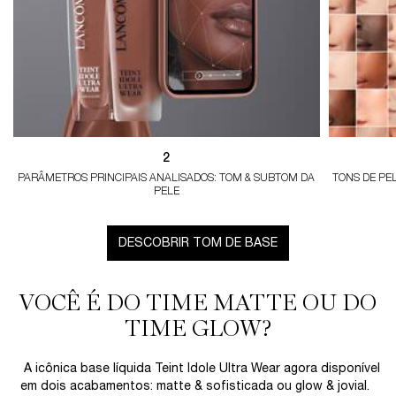
2
PARÂMETROS PRINCIPAIS ANALISADOS: TOM & SUBTOM DA
TONS DE PE
PELE
DESCOBRIR TOM DE BASE
VOCÊ É DO TIME MATTE OU DO
TIME GLOW?
A icônica base líquida Teint Idole Ultra Wear agora disponível
em dois acabamentos: matte & sofisticada ou glow & jovial.