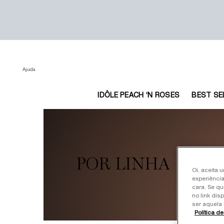
Ajuda
IDÔLE PEACH ‘N ROSES
BEST SE
Main content
POR LINHA
Oi, aceita 
experiência
cara. Se qu
no link dis
ser aquela 
Política d