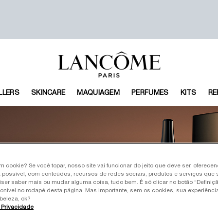
LLERS
SKINCARE
MAQUIAGEM
PERFUMES
KITS
RE
um cookie? Se você topar, nosso site vai funcionar do jeito que deve ser, oferece
 possível, com conteúdos, recursos de redes sociais, produtos e serviços que 
iser saber mais ou mudar alguma coisa, tudo bem. É só clicar no botão “Definiç
ponível no rodapé desta página. Mas importante, sem os cookies, sua experiênc
beleza, ok?
e Privacidade