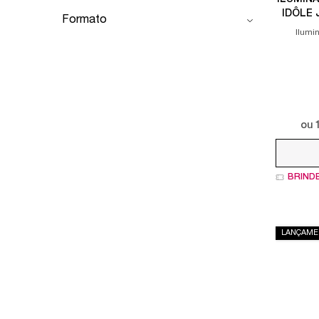
IDÔLE
Formato
Ilumi
Selecione a cor
ou
BRIND
LANÇAME