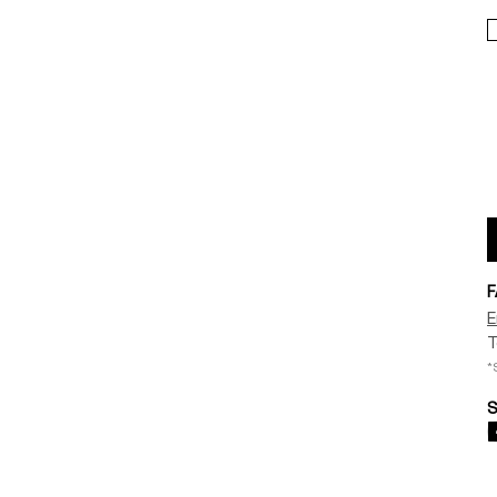
F
E
T
*
S