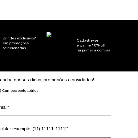
Brindes exclusivos*
Cadastre-se
em promoções
e ganhe 10% off
selecionadas
na primeira compra
eceba nossas dicas, promoções e novidades!
)
Campos obrigatórios
mail
*
elular (Exemplo: (11) 11111-1111)
*