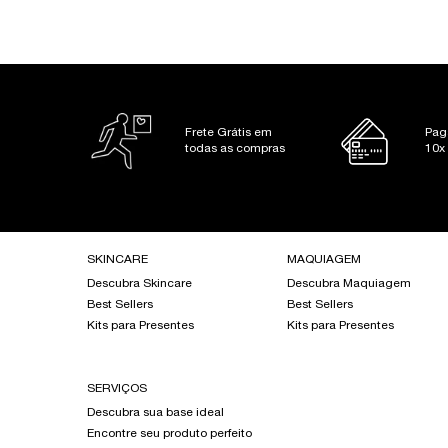
Frete Grátis em
Pag
todas as compras
10x
Footer navigation
SKINCARE
MAQUIAGEM
Descubra Skincare
Descubra Maquiagem
Best Sellers
Best Sellers
Kits para Presentes
Kits para Presentes
SERVIÇOS
Descubra sua base ideal
Encontre seu produto perfeito