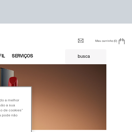
Meu carrinho
0
0 product in cart
FIL
SERVIÇOS
busca
ndo a melhor
são a sua
ão de cookies”
ia pode não