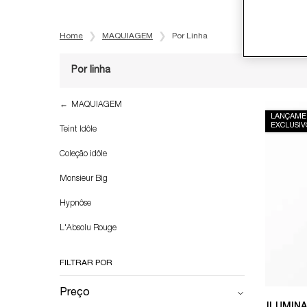
Home
MAQUIAGEM
Por Linha
Por linha
Refinements menu
Por linha
MAQUIAGEM
LANÇAME
EXCLUSIV
Teint Idôle
Coleção idôle
Monsieur Big
Hypnôse
L'Absolu Rouge
FILTRAR POR
Preço
ILUMIN