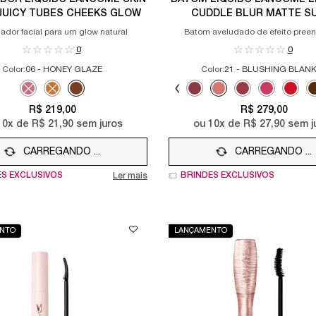
 JUICY TUBES CHEEKS GLOW
CUDDLE BLUR MATTE ​S
nador facial para um glow natural
Batom aveludado de efeito pree
0
0
Color:
06 - HONEY GLAZE​
Color:
21 - BLUSHING BLANK
Selecione a cor
Selected
The product variation is out of stock, 04 - STRAWBERRY GLOW​ color
Selected
The product variation is out of stock, 05 - LEMON SPARKLE​ co
Selected
06 - HONEY GLAZE​ color for ILUMINADOR LÍQUIDO LANCÔM
Selected
60 - MILLION-DOLLAR BERRY color 
Selected
90 - BERRY BISOU color for 
Selected
21 - BLUSHING BLANKET
Selected
22 - NAP IN MAUVE
Selected
23 - COZY B
Selec
24 - 
R$ 219,00
R$ 279,00
10
x de
R$ 21,90
sem juros
ou
10
x de
R$ 27,90
sem j
CARREGANDO ...
CARREGANDO ...
ES EXCLUSIVOS
BRINDES EXCLUSIVOS
Ler mais
NTO
LANÇAMENTO