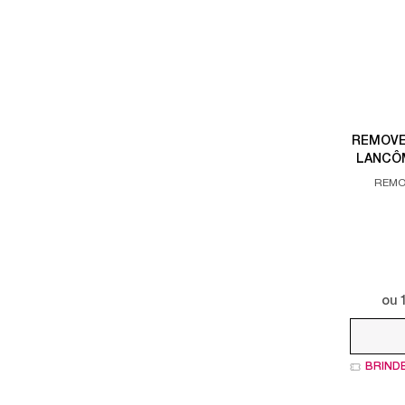
REMOVE
LANCÔ
REMO
Apenas uma cor disponível
ou
BRIND