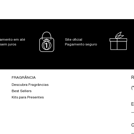
amento em até
Site oficial
 sem juros
Pagamento seguro
FRAGRÂNCIA
R
Descubra Fragrâncias
(*
Best Sellers
Kits para Presentes
E
C