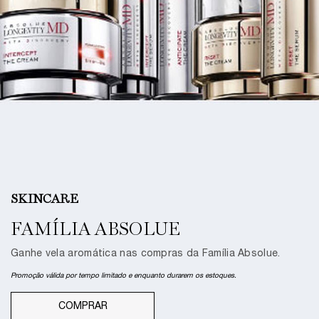
NOVO
IDÔLE PEACH'N ROSES
O novo pêssego inusitado de Idôle.
Ganhe nécessaire
exclusiva na compra da nova fragrância Idôle Peach N'
Roses
COMPRAR