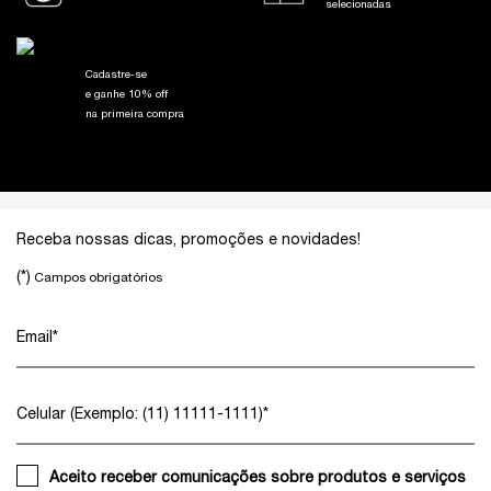
selecionadas
Cadastre-se
e ganhe 10% off
na primeira compra
Footer navigation
Receba nossas dicas, promoções e novidades!
(*)
Campos obrigatórios
Email
*
Celular (Exemplo: (11) 11111-1111)
*
Aceito receber comunicações sobre produtos e serviços