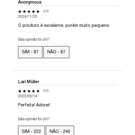
Anonymous
5 out of 5 stars.
5/5
2024/11/25
O produto é excelente, porém muito pequeno
Esta opinião foi útil?
SIM -
87
NÃO -
87
Lari Müller
5 out of 5 stars.
5/5
2023/09/14
Perfeita! Adorei!
Esta opinião foi útil?
SIM -
222
NÃO -
246