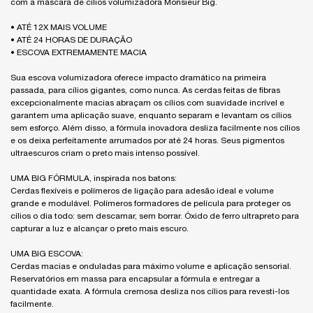
com a máscara de cílios volumizadora Monsieur Big.
• ATÉ 12X MAIS VOLUME
• ATÉ 24 HORAS DE DURAÇÃO
• ESCOVA EXTREMAMENTE MACIA
Sua escova volumizadora oferece impacto dramático na primeira
passada, para cílios gigantes, como nunca. As cerdas feitas de fibras
excepcionalmente macias abraçam os cílios com suavidade incrível e
garantem uma aplicação suave, enquanto separam e levantam os cílios
sem esforço. Além disso, a fórmula inovadora desliza facilmente nos cílios
e os deixa perfeitamente arrumados por até 24 horas. Seus pigmentos
ultraescuros criam o preto mais intenso possível.
UMA BIG FÓRMULA, inspirada nos batons:
Cerdas flexíveis e polímeros de ligação para adesão ideal e volume
grande e modulável. Polímeros formadores de película para proteger os
cílios o dia todo: sem descamar, sem borrar. Óxido de ferro ultrapreto para
capturar a luz e alcançar o preto mais escuro.
UMA BIG ESCOVA:
Cerdas macias e onduladas para máximo volume e aplicação sensorial.
Reservatórios em massa para encapsular a fórmula e entregar a
quantidade exata. A fórmula cremosa desliza nos cílios para revesti-los
facilmente.