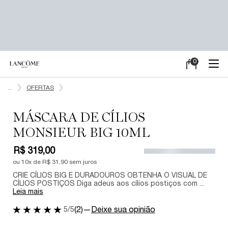
0
Meu
0 product in ca
carrinho
Main content
...
OFERTAS
MÁSCARA DE CÍLIOS
MONSIEUR BIG 10ML
R$ 319,00
ou
10
x de
R$ 31,90
sem juros
CRIE CÍLIOS BIG E DURADOUROS OBTENHA O VISUAL DE
CÍLIOS POSTIÇOS Diga adeus aos cílios postiços com ...
Leia mais
5/5
(2)
—
Deixe sua opinião