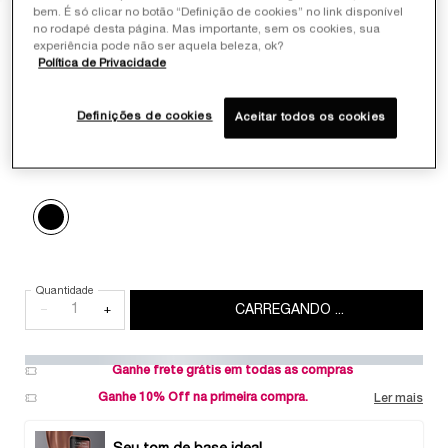
bem. É só clicar no botão “Definição de cookies” no link disponível
no rodapé desta página. Mas importante, sem os cookies, sua
experiência pode não ser aquela beleza, ok?
Política de Privacidade
Selecionar color
Definições de cookies
Aceitar todos os cookies
Select a color for MÁSCARA DE CÍLIOS MONSIEUR BIG 10ML
01 BIG IS THE NEW BLACK
Selected
01 BIG IS THE NEW BLACK, 1 of 1
Quantidade
−
+
CARREGANDO ...
Ganhe frete grátis em todas as compras
Ganhe 10% Off na primeira compra.
Ler mais