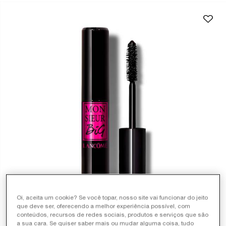
Oi, aceita um cookie? Se você topar, nosso site vai funcionar do jeito
que deve ser, oferecendo a melhor experiência possível, com
conteúdos, recursos de redes sociais, produtos e serviços que são
a sua cara. Se quiser saber mais ou mudar alguma coisa, tudo