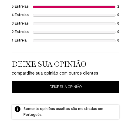
5 Estrelas
2
2 revie
4 Estrelas
0
1 revie
3 Estrelas
0
1 revie
2 Estrelas
0
1 revie
1 Estrela
0
1 revie
DEIXE SUA OPINIÃO
compartilhe sua opinião com outros clientes
DEIXE SUA OPINIÃO
Somente opiniões escritas são mostradas em
Português.