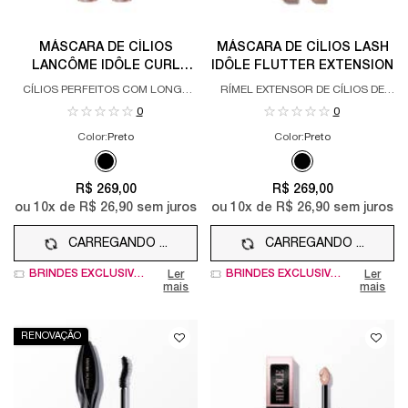
MÁSCARA DE CÍLIOS
MÁSCARA DE CÍLIOS LASH
LANCÔME IDÔLE CURL
IDÔLE FLUTTER EXTENSION
GODDESS
CÍLIOS PERFEITOS COM LONGA
RÍMEL EXTENSOR DE CÍLIOS DE
DURAÇÃO
ALTA DURAÇÃO
0
0
Color:
Preto
Color:
Preto
Apenas uma cor disponível
Apenas uma cor disponível
Selected
Preto color for MÁSCARA DE CÍLIOS LANCÔME IDÔLE CURL
Selected
Preto color for MÁ
R$ 269,00
R$ 269,00
ou
10
x de
R$ 26,90
sem juros
ou
10
x de
R$ 26,90
sem juros
CARREGANDO ...
CARREGANDO ...
BRINDES EXCLUSIVOS
BRINDES EXCLUSIVOS
Ler
Ler
mais
mais
RENOVAÇÃO