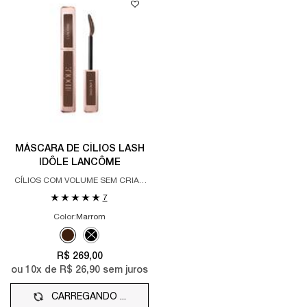
MÁSCARA DE CÍLIOS LASH
IDÔLE LANCÔME
CÍLIOS COM VOLUME SEM CRIAR
GRUMOS
7
Color:
Marrom
Selecione a cor
Selected
Marrom color for MÁSCARA DE CÍLIOS LASH IDÔLE LANCÔME, 
Selected
The product variation is out of stock, Preto color for
R$ 269,00
ou
10
x de
R$ 26,90
sem juros
CARREGANDO ...