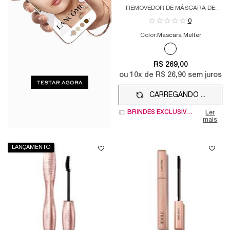
MASCARA MELTER
REMOVEDOR DE MÁSCARA DE
CÍLIOS GODDESS REMOVER
0
Color:
Mascara Melter
Apenas uma cor disponível
Selected
Mascara Melter co
R$ 269,00
ou
10
x de
R$ 26,90
sem juros
CARREGANDO ...
BRINDES EXCLUSIVOS
Ler
mais
LANÇAMENTO