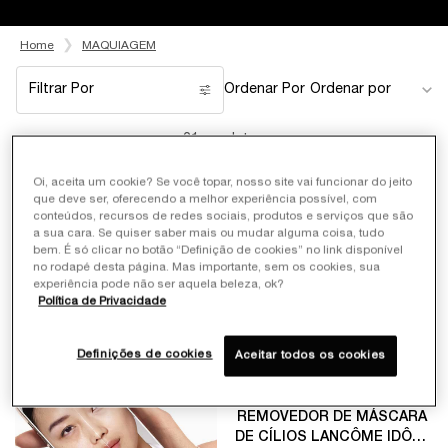
Home
MAQUIAGEM
Filtrar Por
Ordenar Por
Filters menu
21 produtos
Oi, aceita um cookie? Se você topar, nosso site vai funcionar do jeito
que deve ser, oferecendo a melhor experiência possível, com
LANÇAMENTO
conteúdos, recursos de redes sociais, produtos e serviços que são
a sua cara. Se quiser saber mais ou mudar alguma coisa, tudo
bem. É só clicar no botão “Definição de cookies” no link disponível
no rodapé desta página. Mas importante, sem os cookies, sua
experiência pode não ser aquela beleza, ok?
Política de Privacidade
Definições de cookies
Aceitar todos os cookies
REMOVEDOR DE MÁSCARA
DE CÍLIOS LANCÔME IDÔLE