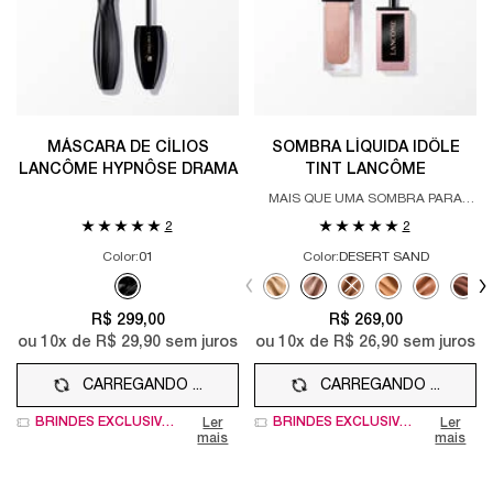
MÁSCARA DE CÍLIOS
SOMBRA LÍQUIDA IDÔLE
LANCÔME HYPNÔSE DRAMA
TINT LANCÔME
MAIS QUE UMA SOMBRA PARA
OLHOS, UMA SOMBRA
2
2
MULTIFUNCIONAL
Color:
01
Color:
DESERT SAND
Apenas uma cor disponível
Selecione a cor
Selected
01 color for MÁSCARA DE CÍLIOS LANCÔME HYPNÔSE DRAM
Selected
SUNBURST color for SOMBRA LÍQU
Selected
DESERT SAND color for SOM
Selected
The product variation 
Selected
SIENNA color fo
Selected
SAND STOR
Sele
CANY
R$ 299,00
R$ 269,00
ou
10
x de
R$ 29,90
sem juros
ou
10
x de
R$ 26,90
sem juros
CARREGANDO ...
CARREGANDO ...
BRINDES EXCLUSIVOS
BRINDES EXCLUSIVOS
Ler
Ler
mais
mais