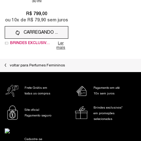
30 ml
R$ 799,00
ou
10
x de
R$ 79,90
sem juros
CARREGANDO ...
BRINDES EXCLUSIVOS
Ler
mais
voltar para Perfumes Femininos
Frete Grátis em
Pagamento em até
todas as compras
10x sem juros
Brindes exclusivos*
Site oficial
em promoções
Pagamento seguro
selecionadas
Cadastre-se