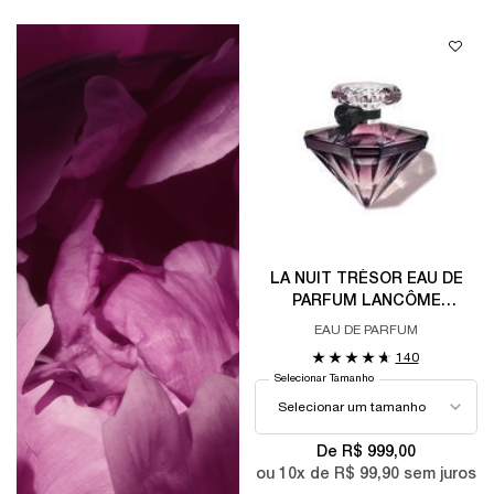
LA NUIT TRÉSOR EAU DE
PARFUM LANCÔME
PERFUME FEMININO
EAU DE PARFUM
ORIENTAL ABAUNILHADO
140
SENSUAL
Selecionar Tamanho
De R$ 999,00
ou
10
x de
R$ 99,90
sem juros