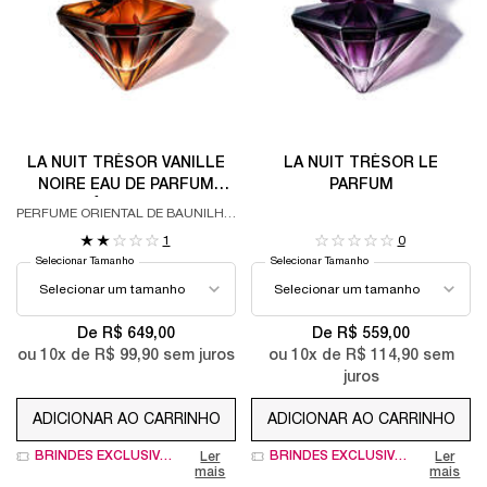
LA NUIT TRÉSOR VANILLE
LA NUIT TRÉSOR LE
NOIRE EAU DE PARFUM
PARFUM
LANCÔME PERFUME
PERFUME ORIENTAL DE BAUNILHA,
FEMININO ORIENTAL
ROSA DAMASCENA E MEL
1
0
SENSUAL
Selecionar Tamanho
Selecionar Tamanho
De R$ 649,00
De R$ 559,00
ou
10
x de
R$ 99,90
sem juros
ou
10
x de
R$ 114,90
sem
juros
ADICIONAR AO CARRINHO
ADICIONAR AO CARRINHO
LA NUIT TRÉSOR VANILLE NOIRE EAU DE PARFU
LA NUIT TRÉSOR
BRINDES EXCLUSIVOS
BRINDES EXCLUSIVOS
Ler
Ler
mais
mais