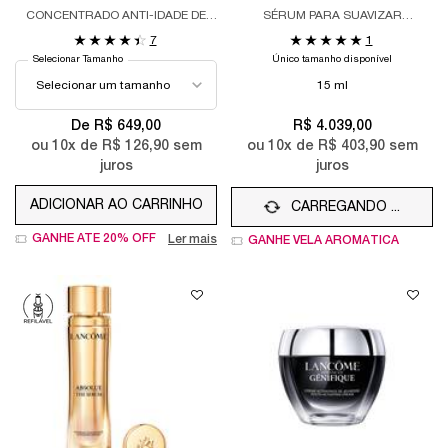
CONCENTRADO ANTI-IDADE DE
SÉRUM PARA SUAVIZAR
ALTO DESEMPENHO
CONTORNO DOS OLHOS.
7
1
Selecionar Tamanho
Único tamanho disponível
15 ml
De R$ 649,00
R$ 4.039,00
ou
10
x de
R$ 126,90
sem
ou
10
x de
R$ 403,90
sem
juros
juros
ADICIONAR AO CARRINHO
CARREGANDO ...
RÉNERGIE H.C.F. TRIPLE SERUM
GANHE ATÉ 20% OFF
Ler mais
GANHE VELA AROMÁTICA