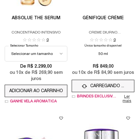
ABSOLUE THE SERUM
GÉNIFIQUE CRÈME
CONCENTRADO INTENSIVO
CREME DIURNO
REJUVENESCEDOR
0
0
Selecionar Tamanho
Único tamanho disponível
50 ml
De R$ 2.299,00
R$ 849,00
ou
10
x de
R$ 269,90
sem
ou
10
x de
R$ 84,90
sem juros
juros
CARREGANDO ...
ADICIONAR AO CARRINHO
ABSOLUE THE SERUM
BRINDES EXCLUSIVOS
Ler
mais
GANHE VELA AROMÁTICA