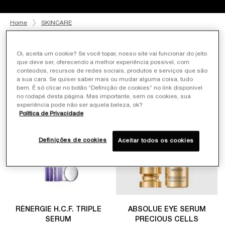
Home
SKINCARE
Filtrar Por
Ordenar Por
Filters menu
Oi, aceita um cookie? Se você topar, nosso site vai funcionar do jeito
que deve ser, oferecendo a melhor experiência possível, com
8 produtos
conteúdos, recursos de redes sociais, produtos e serviços que são
a sua cara. Se quiser saber mais ou mudar alguma coisa, tudo
bem. É só clicar no botão “Definição de cookies” no link disponível
no rodapé desta página. Mas importante, sem os cookies, sua
20%OFF
experiência pode não ser aquela beleza, ok?
Política de Privacidade
Definições de cookies
Aceitar todos os cookies
RÉNERGIE H.C.F. TRIPLE
ABSOLUE EYE SERUM
SERUM
PRECIOUS CELLS