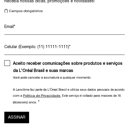
Receba nossas dicas, promoções e novidades!
(*)
Campos obrigatórios
Email
*
Celular (Exemplo: (11) 11111-1111)
*
Aceito receber comunicações sobre produtos e serviços
da L'Oréal Brasil e suas marcas
Você pode cancelar a assinatura a qualquer momento.​
A Lancôme faz parte da L'Óreal Brasil e utiliza seus dados pessoais de acordo
Política de Privacidade.
com a
Este serviço é voltado para maiores de 16
*
(dezesseis) anos.
ASSINAR