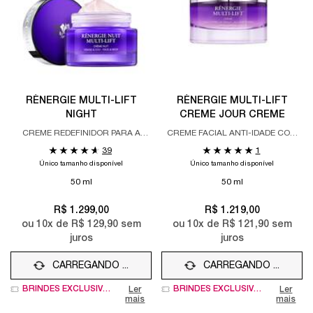
RÉNERGIE MULTI-LIFT
RÉNERGIE MULTI-LIFT
NIGHT
CREME JOUR CREME
CREME REDEFINIDOR PARA A
CREME FACIAL ANTI-IDADE COM
NOITE
EFEITO LIFTING.
39
1
Único tamanho disponível
Único tamanho disponível
50 ml
50 ml
R$ 1.299,00
R$ 1.219,00
ou
10
x de
R$ 129,90
sem
ou
10
x de
R$ 121,90
sem
juros
juros
CARREGANDO ...
CARREGANDO ...
BRINDES EXCLUSIVOS
BRINDES EXCLUSIVOS
Ler
Ler
mais
mais