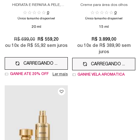
ULTIMATE YEUX
CREAM
HIDRATA E REPARA A PELE,
Creme para área dos olhos
DEIXANDO-A VISIVELMENTE MAIS
0
0
JOVEM E RADIANTE
Único tamanho disponível
Único tamanho disponível
20 ml
15 ml
Old price
R$ 699,00
New price
R$ 559,20
R$ 3.899,00
ou
10
x de
R$ 55,92
sem juros
ou
10
x de
R$ 389,90
sem
juros
CARREGANDO ...
CARREGANDO ...
GANHE ATÉ 20% OFF
Ler mais
GANHE VELA AROMÁTICA