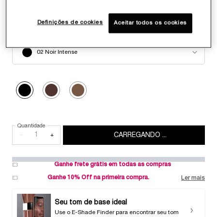
Definições de cookies
Aceitar todos os cookies
Selecionar color
Select a color for LE STYLO WATERPROOF
02 Noir Intense
Selected
02 Noir Intense, 1 of 3
Selected
03 Chocolat, 2 of 3
Selected
04 Bronze Riche, 3 of 3
Quantidade
−
+
CARREGANDO ...
Ganhe frete grátis em todas as compras
Ganhe 10% Off na primeira compra.
Ler mais
Seu tom de base ideal
Use o E-Shade Finder para encontrar seu tom