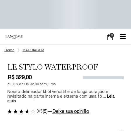
0
Meu
0 product in ca
carrinho
Main content
Home
MAQUIAGEM
LE STYLO WATERPROOF
R$ 329,00
ou
10
x de
R$ 32,90
sem juros
Nosso delineador khôl versátil e de longa duração é
revisitado na parte interna e externa com uma fó ...
Leia
mais
3/5
(5)
—
Deixe sua opinião