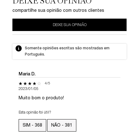
DEIXE SUA OPINIÃO
compartilhe sua opinião com outros clientes
DEIXE SUA OPINIÃO
Somente opiniões escritas são mostradas em
Português.
Maria D.
4 out of 5 stars.
4/5
2023/01/05
Muito bom o produto!
Esta opinião foi útil?
SIM -
368
NÃO -
381