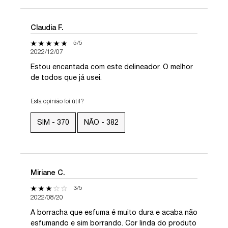
Claudia F.
5 out of 5 stars.
5/5
2022/12/07
Estou encantada com este delineador. O melhor
de todos que já usei.
Esta opinião foi útil?
SIM -
370
NÃO -
382
Miriane C.
3 out of 5 stars.
3/5
2022/08/20
A borracha que esfuma é muito dura e acaba não
esfumando e sim borrando. Cor linda do produto