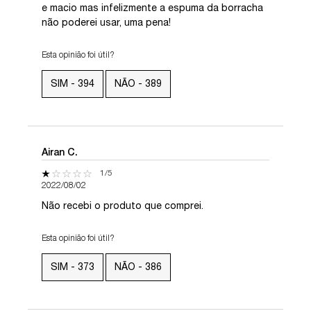
e macio mas infelizmente a espuma da borracha
não poderei usar, uma pena!
Esta opinião foi útil?
SIM -
394
NÃO -
389
Airan C.
1 out of 5 stars.
1/5
2022/08/02
Não recebi o produto que comprei.
Esta opinião foi útil?
SIM -
373
NÃO -
386