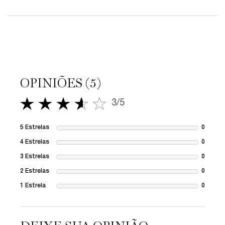
PDP Avaliações
OPINIÕES (5)
3/5
3 out of 5 stars.
5 Estrelas
0
1 revie
4 Estrelas
0
1 revie
3 Estrelas
0
1 revie
2 Estrelas
0
1 revie
1 Estrela
0
1 revie