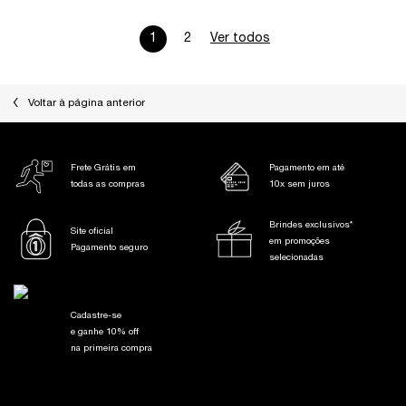
1
2
Ver todos
análises de produtos
Page 1 of 2. Current page
PDP Slot 1 Section
Voltar à página anterior
Frete Grátis em
Pagamento em até
todas as compras
10x sem juros
Brindes exclusivos*
Site oficial
em promoções
Pagamento seguro
selecionadas
Cadastre-se
e ganhe 10% off
na primeira compra