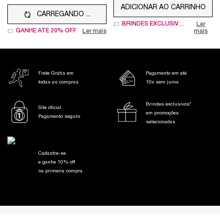
ADICIONAR AO CARRINHO
CARREGANDO ...
LA VIE EST BELL
BRINDES EXCLUSIVOS
Ler
GANHE ATÉ 20% OFF
Ler mais
mais
Frete Grátis em
Pagamento em até
todas as compras
10x sem juros
Brindes exclusivos*
Site oficial
em promoções
Pagamento seguro
selecionadas
Cadastre-se
e ganhe 10% off
na primeira compra
Footer navigation