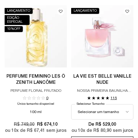
LANÇAMENTO
LANÇAMENTO
EDIÇÃO
ESPECIAL
10%OFF
PERFUME FEMININO LES Ô
LA VIE EST BELLE VANILLE
ZENITH LANCÔME
NUDE
PERFUME FLORAL FRUTADO
NOSSA PRIMEIRA BAUNILHA
ALMISCARADA
0
115
Único tamanho disponível
Selecionar Tamanho
100 ml
Old price
R$ 749,00
New price
R$ 674,10
De R$ 529,00
ou
10
x de
R$ 67,41
sem juros
ou
10
x de
R$ 80,90
sem juros