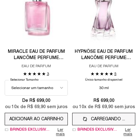
MIRACLE EAU DE PARFUM
HYPNÔSE EAU DE PARFUM
LANCÔME PERFUME
LANCÔME PERFUME
FEMININO FLORAL PICANTE
FEMININO ORIENTAL COM
EAU DE PARFUM
EAU DE PARFUM
COM ROSA DAMASCENA E
FLOR DE MARACUJÁ E
3
5
GENGIBRE
BAUNILHA
Selecionar Tamanho
Único tamanho disponível
30 ml
De R$ 699,00
R$ 699,00
ou
10
x de
R$ 69,90
sem juros
ou
10
x de
R$ 69,90
sem juros
ADICIONAR AO CARRINHO
CARREGANDO ...
MIRACLE EAU DE PARFUM LANCÔME PERFUME F
BRINDES EXCLUSIVOS
BRINDES EXCLUSIVOS
Ler
Ler
mais
mais