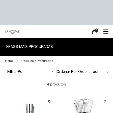
0
Meu
0 product in ca
carrinho
Main content
FRAGS MAIS PROCURADAS
Home
Frags Mais Procuradas
Filtrar Por
Ordenar Por
Filters menu
4 produtos