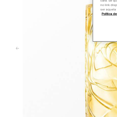
cara. Se qu
no link dis
ser aquela 
Política d