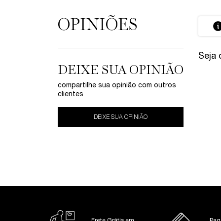
OPINIÕES
PDP Avaliações
Seja 
DEIXE SUA OPINIÃO
compartilhe sua opinião com outros
clientes
DEIXE SUA OPINIÃO
PDP Slot 1 Section
Frete Grátis em
Pag