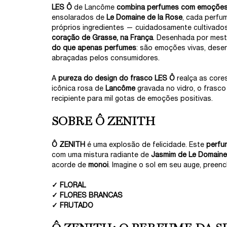
LES Ô
de Lancôme
combina perfumes com emoções
ensolarados de
Le Domaine de la Rose
, cada perfum
próprios ingredientes — cuidadosamente cultivado
coração de Grasse, na França
. Desenhada por mest
do que apenas perfumes
: são emoções vivas, desen
abraçadas pelos consumidores.
A
pureza do design do frasco LES Ô
realça as core
icônica rosa de
Lancôme
gravada no vidro, o frasc
recipiente para mil gotas de emoções positivas.
SOBRE Ô ZENITH
Ô ZENITH
é uma explosão de felicidade. Este
perfu
com uma mistura radiante de
Jasmim de Le Domaine
acorde de
monoi
. Imagine o sol em seu auge, preen
✓ FLORAL
✓ FLORES BRANCAS
✓ FRUTADO