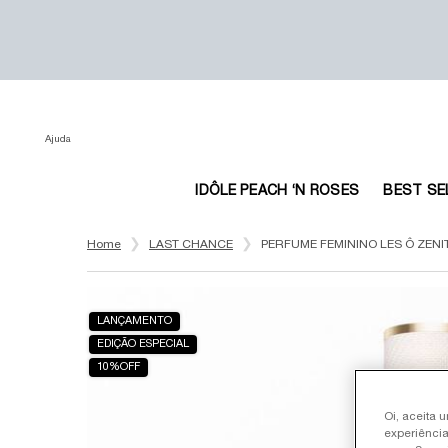
Ajuda
IDÔLE PEACH ‘N ROSES
BEST SE
Main content
Home
LAST CHANCE
PERFUME FEMININO LES Ô ZEN
LANÇAMENTO
EDIÇÃO ESPECIAL
10%OFF
Oi, aceita 
experiência