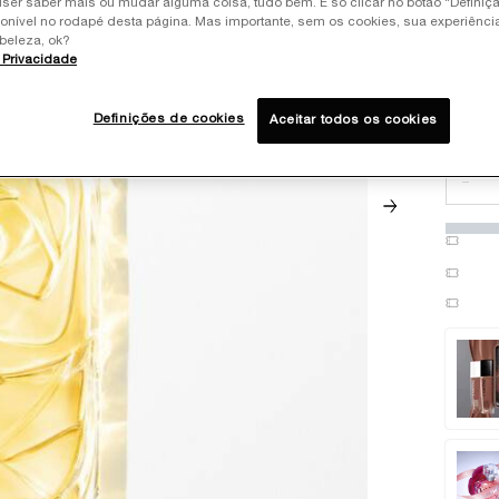
iser saber mais ou mudar alguma coisa, tudo bem. É só clicar no botão “Definiç
ponível no rodapé desta página. Mas importante, sem os cookies, sua experiênc
One ta
beleza, ok?
e Privacidade
Definições de cookies
Aceitar todos os cookies
Quanti
−