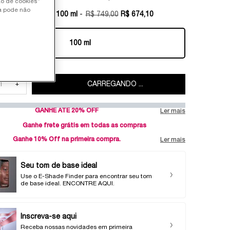
ão de cookies”
ia pode não
manho available:
100 ml
-
R$ 749,00
R$ 674,10
Old price
New price
100 ml
Selected
, 1 of 1
dade
+
CARREGANDO ...
GANHE ATÉ 20% OFF
Ler mais
Ganhe frete grátis em todas as compras
Ganhe 10% Off na primeira compra.
Ler mais
Seu tom de base ideal
Use o E-Shade Finder para encontrar seu tom
de base ideal. ENCONTRE AQUI.
Inscreva-se aqui
Receba nossas novidades em primeira