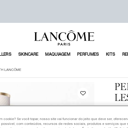
LLERS
SKINCARE
MAQUIAGEM
PERFUMES
KITS
RE
ITH LANCÔME
PE
LE
R$ 749
Old pri
New pr
ou
10
x 
um cookie? Se você topar, nosso site vai funcionar do jeito que deve ser, oferece
LES Ô 
 possível, com conteúdos, recursos de redes sociais, produtos e serviços que 
LANCÔM