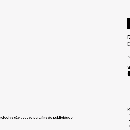
F
E
T
*
S
M
cnologias são usados para fins de publicidade.
.