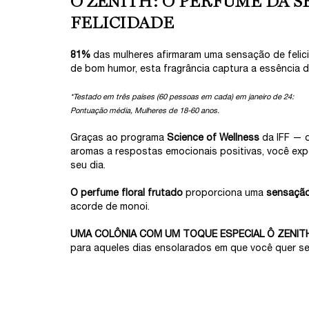
Ô ZENITH: O PERFUME DA S
FELICIDADE
81%
das mulheres afirmaram uma sensação de felic
de bom humor, esta fragrância captura a essência d
*Testado em três países (60 pessoas em cada) em janeiro de 24:
Pontuação média, Mulheres de 18-60 anos.
Graças ao programa
Science of Wellness
da IFF — q
aromas a respostas emocionais positivas, você exp
seu dia.
O perfume floral frutado
proporciona uma
sensação
acorde de monoi.
UMA COLÔNIA COM UM TOQUE ESPECIAL Ô ZENIT
para aqueles dias ensolarados em que você quer se 