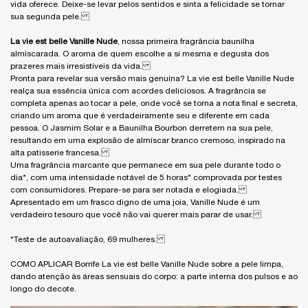
vida oferece. Deixe-se levar pelos sentidos e sinta a felicidade se tornar
sua segunda pele.
La vie est belle Vanille Nude
, nossa primeira fragrância baunilha
almiscarada. O aroma de quem escolhe a si mesma e degusta dos
prazeres mais irresistíveis da vida.
Pronta para revelar sua versão mais genuína? La vie est belle Vanille Nude
realça sua essência única com acordes deliciosos. A fragrância se
completa apenas ao tocar a pele, onde você se torna a nota final e secreta,
criando um aroma que é verdadeiramente seu e diferente em cada
pessoa. O Jasmim Solar e a Baunilha Bourbon derretem na sua pele,
resultando em uma explosão de almíscar branco cremoso, inspirado na
alta patisserie francesa.
Uma fragrância marcante que permanece em sua pele durante todo o
dia*, com uma intensidade notável de 5 horas* comprovada por testes
com consumidores. Prepare-se para ser notada e elogiada.
Apresentado em um frasco digno de uma joia, Vanille Nude é um
verdadeiro tesouro que você não vai querer mais parar de usar.
*Teste de autoavaliação, 69 mulheres.
COMO APLICAR Borrife La vie est belle Vanille Nude sobre a pele limpa,
dando atenção às áreas sensuais do corpo: a parte interna dos pulsos e ao
longo do decote.