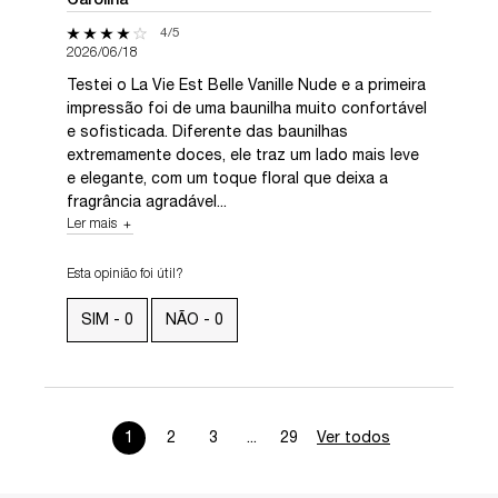
Carolina
4 out of 5 stars.
4/5
2026/06/18
Testei o La Vie Est Belle Vanille Nude e a primeira
impressão foi de uma baunilha muito confortável
e sofisticada. Diferente das baunilhas
extremamente doces, ele traz um lado mais leve
e elegante, com um toque floral que deixa a
fragrância agradável...
Ler mais
Esta opinião foi útil?
SIM -
0
NÃO -
0
1
2
3
...
29
Ver todos
análises de p
Page 1 of 29. Current page