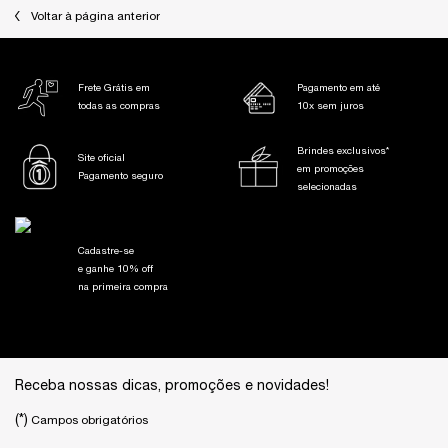
PDP Slot 1 Section
Voltar à página anterior
Frete Grátis em
Pagamento em até
todas as compras
10x sem juros
Brindes exclusivos*
Site oficial
em promoções
Pagamento seguro
selecionadas
Cadastre-se
e ganhe 10% off
na primeira compra
Footer navigation
Receba nossas dicas, promoções e novidades!
(*)
Campos obrigatórios