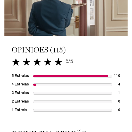
OPINIÕES (115)
PDP Avaliações
5/5
5 out of 5 stars.
5 Estrelas
110
110 re
4 Estrelas
4
4 revie
3 Estrelas
1
1 revie
2 Estrelas
0
1 revie
1 Estrela
0
1 revie