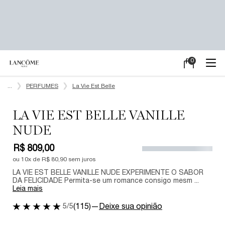
0
Meu
0 product in ca
carrinho
Main content
...
PERFUMES
La Vie Est Belle
LA VIE EST BELLE VANILLE
NUDE
R$ 809,00
ou
10
x de
R$ 80,90
sem juros
LA VIE EST BELLE VANILLE NUDE EXPERIMENTE O SABOR
DA FELICIDADE Permita-se um romance consigo mesm ...
Leia mais
5/5
(115)
—
Deixe sua opinião