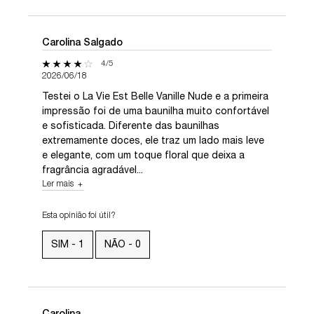
Carolina Salgado
4 out of 5 stars.
4/5
2026/06/18
Testei o La Vie Est Belle Vanille Nude e a primeira
impressão foi de uma baunilha muito confortável
e sofisticada. Diferente das baunilhas
extremamente doces, ele traz um lado mais leve
e elegante, com um toque floral que deixa a
fragrância agradável...
Ler mais
Esta opinião foi útil?
SIM -
1
NÃO -
0