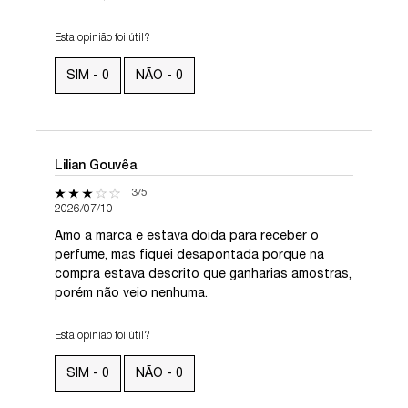
Esta opinião foi útil?
SIM -
0
NÃO -
0
Lilian Gouvêa
3 out of 5 stars.
3/5
2026/07/10
Amo a marca e estava doida para receber o
perfume, mas fiquei desapontada porque na
compra estava descrito que ganharias amostras,
porém não veio nenhuma.
Esta opinião foi útil?
SIM -
0
NÃO -
0