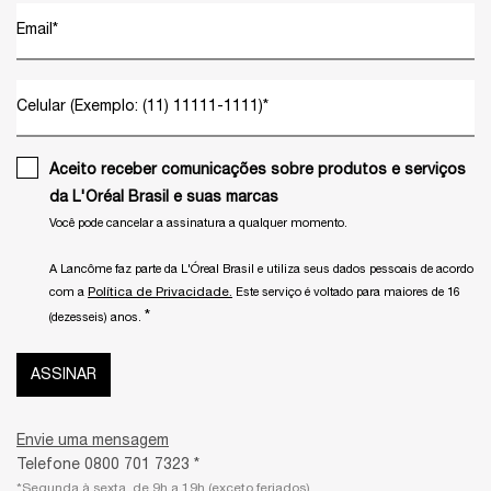
Email
*
Celular (Exemplo: (11) 11111-1111)
*
Aceito receber comunicações sobre produtos e serviços
da L'Oréal Brasil e suas marcas
Você pode cancelar a assinatura a qualquer momento.​
A Lancôme faz parte da L'Óreal Brasil e utiliza seus dados pessoais de acordo
Política de Privacidade.
com a
Este serviço é voltado para maiores de 16
*
(dezesseis) anos.
ASSINAR
Envie uma mensagem
Telefone 0800 701 7323 *
*Segunda à sexta, de 9h a 19h (exceto feriados)