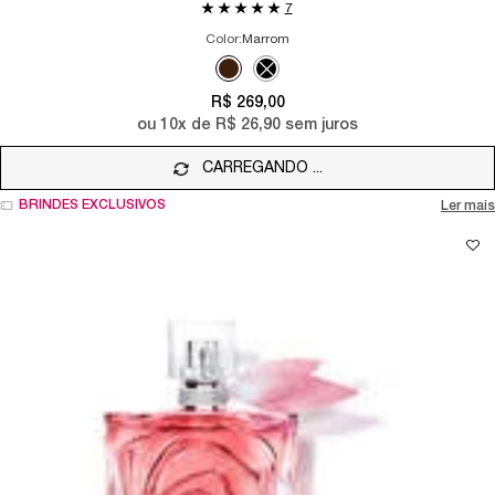
7
Color:
Marrom
Selecione a cor
Selected
Marrom color for MÁSCARA DE CÍLIOS LAS
Selected
The product variation is out of sto
R$ 269,00
ou
10
x de
R$ 26,90
sem juros
CARREGANDO ...
BRINDES EXCLUSIVOS
Ler mais