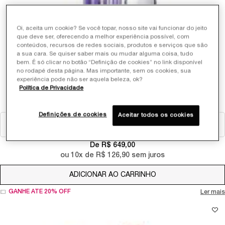
Oi, aceita um cookie? Se você topar, nosso site vai funcionar do jeito
que deve ser, oferecendo a melhor experiência possível, com
conteúdos, recursos de redes sociais, produtos e serviços que são
a sua cara. Se quiser saber mais ou mudar alguma coisa, tudo
bem. É só clicar no botão “Definição de cookies” no link disponível
RÉNERGIE H.C.F. TRIPLE SERUM
no rodapé desta página. Mas importante, sem os cookies, sua
experiência pode não ser aquela beleza, ok?
Política de Privacidade
CONCENTRADO ANTI-IDADE DE ALTO DESEMPENHO
7
Selecionar Tamanho
Definições de cookies
Aceitar todos os cookies
De R$ 649,00
ou
10
x de
R$ 126,90
sem juros
ADICIONAR AO CARRINHO
RÉNERGIE H.C.F. TR
GANHE ATÉ 20% OFF
Ler mais