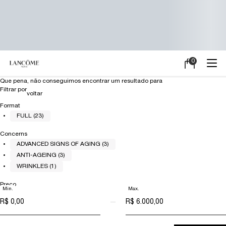
0
Meu
0 product in ca
carrinho
Main content
Que pena, não conseguimos encontrar um resultado para
Filtrar por
Refinements menu
voltar
Format
FULL (23)
Concerns
ADVANCED SIGNS OF AGING (3)
ANTI-AGEING (3)
WRINKLES (1)
Preço
Min.
Max.
preço