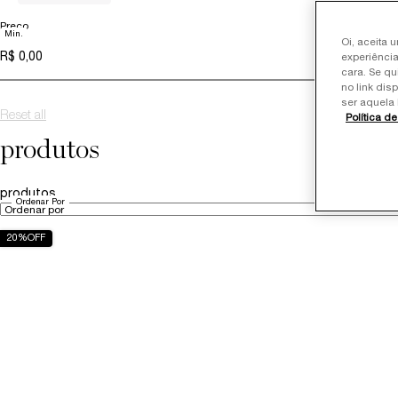
Preço
Min.
preço
Oi, aceita 
experiência
cara. Se qu
no link dis
ser aquela 
R$ 0,00
R$ 6.000,00
Reset all
chosen refinement filters
Política d
produtos
produtos
Ordenar Por
20%OFF