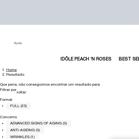
Ajuda
IDÔLE PEACH ‘N ROSES
BEST SE
Home
Main content
Resultado
Que pena, não conseguimos encontrar um resultado para
Filtrar por
Refinements menu
voltar
Format
FULL (23)
Concerns
ADVANCED SIGNS OF AGING (3)
ANTI-AGEING (3)
WRINKLES (1)