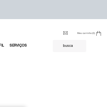
Meu carrinho
0
0 product in cart
FIL
SERVIÇOS
busca