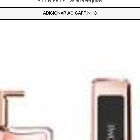
ou
10
x de
R$ 126,90
sem juros
ADICIONAR AO CARRINHO
RÉNERGIE H.C.F. TR