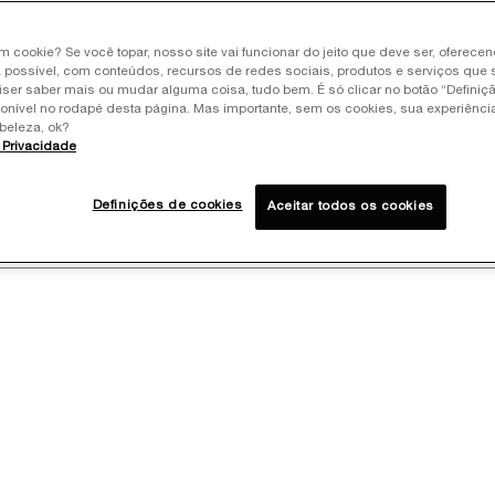
Max.
um cookie? Se você topar, nosso site vai funcionar do jeito que deve ser, oferece
 possível, com conteúdos, recursos de redes sociais, produtos e serviços que 
iser saber mais ou mudar alguma coisa, tudo bem. É só clicar no botão “Definiç
ponível no rodapé desta página. Mas importante, sem os cookies, sua experiênc
beleza, ok?
e Privacidade
Definições de cookies
Aceitar todos os cookies