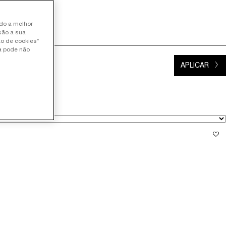
ndo a melhor
são a sua
ão de cookies”
ia pode não
APLICAR