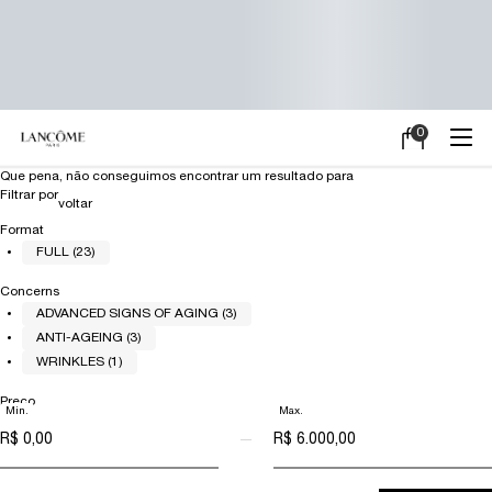
0
Meu
0 product in ca
carrinho
Main content
Que pena, não conseguimos encontrar um resultado para
Filtrar por
Refinements menu
voltar
Format
FULL (23)
Concerns
ADVANCED SIGNS OF AGING (3)
ANTI-AGEING (3)
WRINKLES (1)
Preço
Min.
Max.
preço