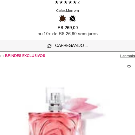
7
Color:
Marrom
Selecione a cor
Selected
Marrom color for MÁSCARA DE CÍLIOS LAS
Selected
The product variation is out of sto
R$ 269,00
ou
10
x de
R$ 26,90
sem juros
CARREGANDO ...
BRINDES EXCLUSIVOS
Ler mais