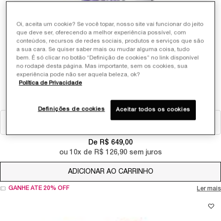
Oi, aceita um cookie? Se você topar, nosso site vai funcionar do jeito
que deve ser, oferecendo a melhor experiência possível, com
conteúdos, recursos de redes sociais, produtos e serviços que são
a sua cara. Se quiser saber mais ou mudar alguma coisa, tudo
bem. É só clicar no botão “Definição de cookies” no link disponível
RÉNERGIE H.C.F. TRIPLE SERUM
no rodapé desta página. Mas importante, sem os cookies, sua
experiência pode não ser aquela beleza, ok?
Política de Privacidade
CONCENTRADO ANTI-IDADE DE ALTO DESEMPENHO
7
Definições de cookies
Aceitar todos os cookies
Selecionar Tamanho
De R$ 649,00
ou
10
x de
R$ 126,90
sem juros
ADICIONAR AO CARRINHO
RÉNERGIE H.C.F. TR
GANHE ATÉ 20% OFF
Ler mais