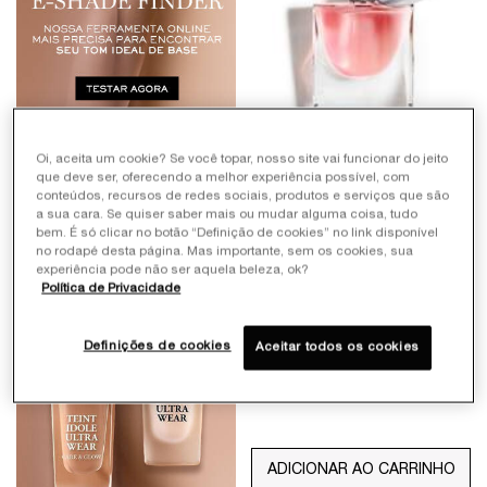
Oi, aceita um cookie? Se você topar, nosso site vai funcionar do jeito
que deve ser, oferecendo a melhor experiência possível, com
LA VIE EST BELLE EAU DE
conteúdos, recursos de redes sociais, produtos e serviços que são
PARFUM
a sua cara. Se quiser saber mais ou mudar alguma coisa, tudo
O ICÔNICO EAU DE PARFUM
bem. É só clicar no botão “Definição de cookies” no link disponível
no rodapé desta página. Mas importante, sem os cookies, sua
116
experiência pode não ser aquela beleza, ok?
Selecionar Tamanho
Política de Privacidade
Definições de cookies
Aceitar todos os cookies
De R$ 529,00
ou
10
x de
R$ 80,90
sem juros
ADICIONAR AO CARRINHO
LA VIE EST BEL