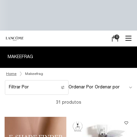
0
Meu
0 product in ca
carrinho
Main content
MAKEEFRAG
Home
Makeefrag
Filtrar Por
Ordenar Por
Filters menu
31 produtos