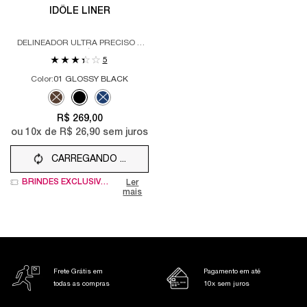
IDÔLE LINER
DELINEADOR ULTRA PRECISO À
PROVA D’ÁGUA
5
Color:
01 GLOSSY BLACK
Selecione a cor
Selected
The product variation is out of stock, 02 BROWN color for IDÔLE LI
Selected
01 GLOSSY BLACK color for IDÔLE LINER, 2 of 3
Selected
The product variation is out of stock, 03 AGEAN BLUE 
R$ 269,00
ou
10
x de
R$ 26,90
sem juros
CARREGANDO ...
BRINDES EXCLUSIVOS
Ler
mais
Frete Grátis em
Pagamento em até
todas as compras
10x sem juros