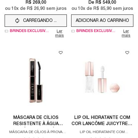
R$ 269,00
De R$ 549,00
ou
10
x de
R$ 26,90
sem juros
ou
10
x de
R$ 85,90
sem juros
CARREGANDO ...
ADICIONAR AO CARRINHO
IDÔLE POWER EA
BRINDES EXCLUSIVOS
BRINDES EXCLUSIVOS
Ler
Ler
mais
mais
MÁSCARA DE CÍLIOS
LIP OIL HIDRATANTE COM
RESISTENTE À ÁGUA
COR LANCÔME JUICYTREAT
LANCÔME LASH IDÔLE
COM ESQUALANO E EFEITO
MÁSCARA DE CÍLIOS À PROVA
LIP OIL HIDRATANTE COM
WATERPROOF MÁSCARA
GLOSS 3D
D’ÁGUA QUE LEVANTA E DÁ
ESQUALANO E ÁCIDO