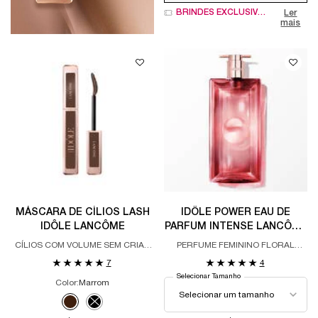
BRINDES EXCLUSIVOS
Ler
mais
MÁSCARA DE CÍLIOS LASH
IDÔLE POWER EAU DE
IDÔLE LANCÔME
PARFUM INTENSE LANCÔME
PERFUME FEMININO
CÍLIOS COM VOLUME SEM CRIAR
PERFUME FEMININO FLORAL
INTENSO FLORAL
GRUMOS
AMADEIRADO INTENSO
7
4
AMADEIRADO
Selecionar Tamanho
Color:
Marrom
Selecione a cor
Selected
Marrom color for MÁSCARA DE CÍLIOS LASH IDÔLE LANCÔME, 
Selected
The product variation is out of stock, Preto color for