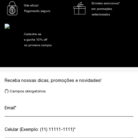
Brindes exclusivos*
Site oficial
em promoções
Pagamento seguro
selecionadas
Cadastre-se
e ganhe 10% off
na primeira compra
Footer navigation
Receba nossas dicas, promoções e novidades!
(*)
Campos obrigatórios
Email
*
Celular (Exemplo: (11) 11111-1111)
*