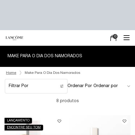
0
Meu
0 product in ca
carrinho
Main content
MAKE PARA O DIA DOS NAMORADOS
Home
Make Para O Dia Dos Namorados
Filtrar Por
Ordenar Por
Filters menu
8 produtos
LANÇAMENTO
ENCONTRE SEU TOM