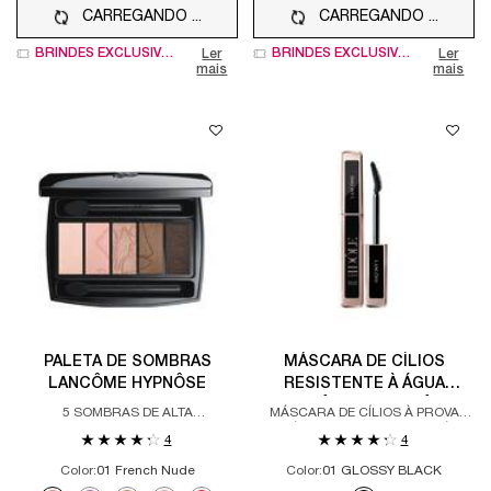
CARREGANDO ...
CARREGANDO ...
BRINDES EXCLUSIVOS
BRINDES EXCLUSIVOS
Ler
Ler
mais
mais
PALETA DE SOMBRAS
MÁSCARA DE CÍLIOS
LANCÔME HYPNÔSE
RESISTENTE À ÁGUA
LANCÔME LASH IDÔLE
5 SOMBRAS DE ALTA
MÁSCARA DE CÍLIOS À PROVA
WATERPROOF MÁSCARA
PIGMENTAÇÃO E DE LONGA
D’ÁGUA QUE LEVANTA E DÁ
4
4
DURAÇÃO
VOLUME
PRETA
Color:
01 French Nude
Color:
01 GLOSSY BLACK