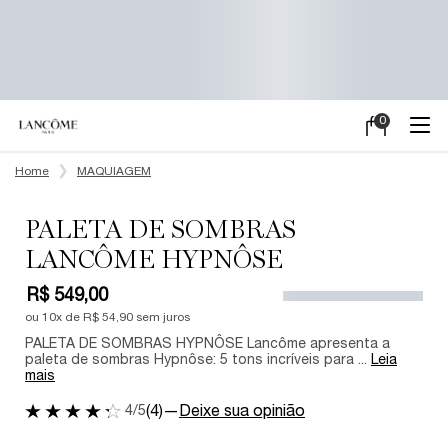
0
Meu
0 product in ca
carrinho
Main content
Home
MAQUIAGEM
PALETA DE SOMBRAS
LANCÔME HYPNÔSE
R$ 549,00
ou
10
x de
R$ 54,90
sem juros
PALETA DE SOMBRAS HYPNÔSE Lancôme apresenta a
paleta de sombras Hypnôse: 5 tons incríveis para ...
Leia
mais
4/5
(4)
—
Deixe sua opinião