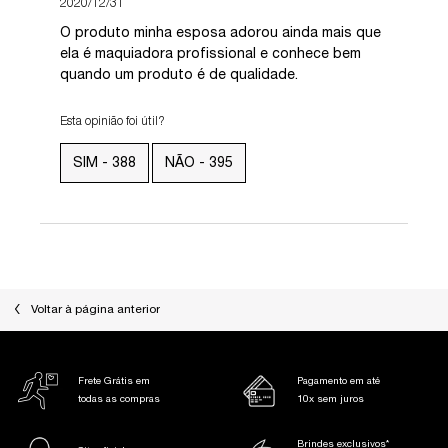
2020/12/31
O produto minha esposa adorou ainda mais que
ela é maquiadora profissional e conhece bem
quando um produto é de qualidade.
Esta opinião foi útil?
SIM -
388
NÃO -
395
Voltar à página anterior
Frete Grátis em
Pagamento em até
todas as compras
10x sem juros
Brindes exclusivos*