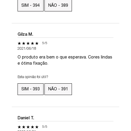
SIM -
394
NÃO -
389
Gilza M.
5 out of 5 stars.
5/5
2021/06/18
O produto era bem o que esperava. Cores lindas
e ótima fixação.
Esta opinião foi útil?
SIM -
393
NÃO -
391
Daniel T.
5 out of 5 stars.
5/5