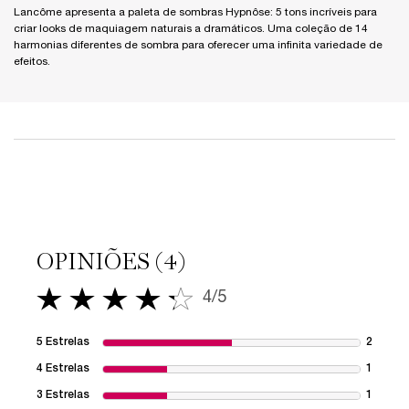
Lancôme apresenta a paleta de sombras Hypnôse: 5 tons incríveis para
criar looks de maquiagem naturais a dramáticos. Uma coleção de 14
harmonias diferentes de sombra para oferecer uma infinita variedade de
efeitos.
PDP Slot 1 Section
PDP Avaliações
OPINIÕES (4)
4/5
4 out of 5 stars.
5 Estrelas
2
2 revie
4 Estrelas
1
1 revie
3 Estrelas
1
1 revie