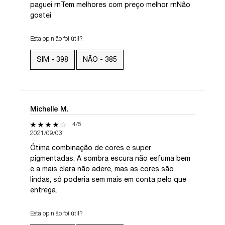
paguei rnTem melhores com preço melhor rnNão
gostei
Esta opinião foi útil?
SIM -
398
NÃO -
385
Michelle M.
4 out of 5 stars.
4/5
2021/09/03
Ótima combinação de cores e super
pigmentadas. A sombra escura não esfuma bem
e a mais clara não adere, mas as cores são
lindas, só poderia sem mais em conta pelo que
entrega.
Esta opinião foi útil?