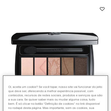
Oi, aceita um cookie? Se você topar, nosso site vai funcionar do jeito
que deve ser, oferecendo a melhor experiência possível, com
conteúdos, recursos de redes sociais, produtos e serviços que são
a sua cara. Se quiser saber mais ou mudar alguma coisa, tudo
bem. É só clicar no botão “Definição de cookies” no link disponível
no rodapé desta página. Mas importante, sem os cookies, sua