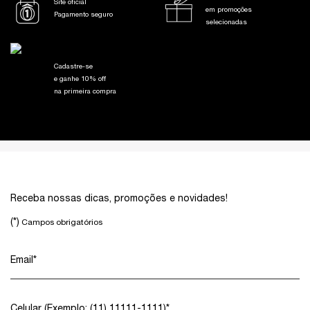
Site oficial
em promoções
Pagamento seguro
selecionadas
Cadastre-se
e ganhe 10% off
na primeira compra
Footer navigation
Receba nossas dicas, promoções e novidades!
(*)
Campos obrigatórios
Email
*
Celular (Exemplo: (11) 11111-1111)
*