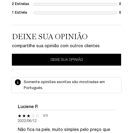
2 Estrelas
0
1 revie
1 Estrela
0
1 revie
DEIXE SUA OPINIÃO
compartilhe sua opinião com outros clientes
DEIXE SUA OPINIÃO
Somente opiniões escritas são mostradas em
Português.
Luciene P.
3 out of 5 stars.
3/5
2022/06/12
Não fica na pele, muito simples pelo preço que