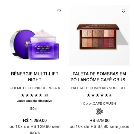
RÉNERGIE MULTI-LIFT
PALETA DE SOMBRAS EM
NIGHT
PÓ LANCÔME CAFÉ CRUSH
MAXI PALETTE COM
CREME REDEFINIDOR PARA A
PALETA DE SOMBRAS NUDE COM
ACABAMENTO MATTE E
NOITE
TONS DE CAFÉ E TEXTURA SUAVE
39
4
BRILHANTE
Único tamanho disponível
Color:
CAFÉ CRUSH
50 ml
Apenas uma cor disponível
Selected
The product variat
R$ 1.299,00
R$ 679,00
ou
10
x de
R$ 129,90
sem
ou
10
x de
R$ 67,90
sem juros
juros