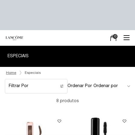
0
Meu
0 product in ca
carrinho
Main content
ESPECIAIS
Home
Especiais
Filtrar Por
Ordenar Por
Filters menu
8 produtos