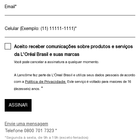
Email
*
Celular (Exemplo: (11) 11111-1111)
*
Aceito receber comunicações sobre produtos e serviços
da L'Oréal Brasil e suas marcas
Você pode cancelar a assinatura a qualquer momento.​
A Lancôme faz parte da L'Óreal Brasil e utiliza seus dados pessoais de acordo
Política de Privacidade.
com a
Este serviço é voltado para maiores de 16
*
(dezesseis) anos.
ASSINAR
Envie uma mensagem
Telefone 0800 701 7323 *
*Segunda à sexta, de 9h a 19h (exceto feriados)