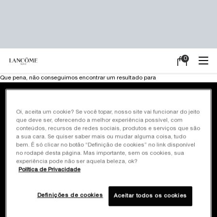
0
Meu
0 product in ca
carrinho
Main content
Que pena, não conseguimos encontrar um resultado para
Frete Grátis em
Pagamento em até
Oi, aceita um cookie? Se você topar, nosso site vai funcionar do jeito
todas as compras
10x sem juros
que deve ser, oferecendo a melhor experiência possível, com
conteúdos, recursos de redes sociais, produtos e serviços que são
a sua cara. Se quiser saber mais ou mudar alguma coisa, tudo
Brindes exclusivos*
Site oficial
bem. É só clicar no botão “Definição de cookies” no link disponível
em promoções
Pagamento seguro
no rodapé desta página. Mas importante, sem os cookies, sua
selecionadas
experiência pode não ser aquela beleza, ok?
Política de Privacidade
Cadastre-se
e ganhe 10% off
Definições de cookies
Aceitar todos os cookies
na primeira compra