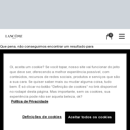
0
Meu
0 product in ca
carrinho
Main content
Que pena, não conseguimos encontrar um resultado para
Frete Grátis em
Pagamento em até
Oi, aceita um cookie? Se você topar, nosso site vai funcionar do jeito
todas as compras
10x sem juros
que deve ser, oferecendo a melhor experiência possível, com
conteúdos, recursos de redes sociais, produtos e serviços que são
a sua cara. Se quiser saber mais ou mudar alguma coisa, tudo
Brindes exclusivos*
Site oficial
bem. É só clicar no botão “Definição de cookies” no link disponível
em promoções
Pagamento seguro
no rodapé desta página. Mas importante, sem os cookies, sua
selecionadas
experiência pode não ser aquela beleza, ok?
Política de Privacidade
Cadastre-se
e ganhe 10% off
Definições de cookies
Aceitar todos os cookies
na primeira compra