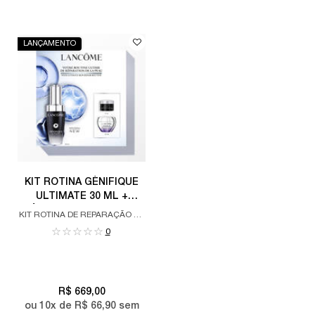
LANÇAMENTO
KIT ROTINA GÉNIFIQUE
ULTIMATE 30 ML +
GÉNIFIQUE YEUX 5 ML +
KIT ROTINA DE REPARAÇÃO DA
RÉNERGIE HPN 300
PELE
0
PEPTÍDEOS 15 ML
R$ 669,00
ou
10
x de
R$ 66,90
sem