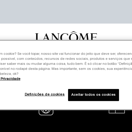
um cookie? Se você topar, nosso site vai funcionar do jeito que deve ser, oferece
LLERS
SKINCARE
MAQUIAGEM
PERFUMES
KITS
RE
 possível, com conteúdos, recursos de redes sociais, produtos e serviços que 
iser saber mais ou mudar alguma coisa, tudo bem. É só clicar no botão “Definiç
ponível no rodapé desta página. Mas importante, sem os cookies, sua experiênc
beleza, ok?
e Privacidade
Definições de cookies
Aceitar todos os cookies
amento em até
Site oficial
 sem juros
Pagamento seguro