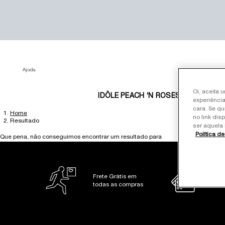
Ajuda
Oi, aceita 
IDÔLE PEACH ‘N ROSES
BEST SE
experiência
cara. Se qu
Home
Main content
no link dis
Resultado
ser aquela 
Política d
Que pena, não conseguimos encontrar um resultado para
Frete Grátis em
Pag
todas as compras
10x