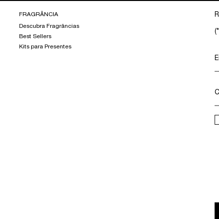
FRAGRÂNCIA
R
Descubra Fragrâncias
(*
Best Sellers
Kits para Presentes
E
C