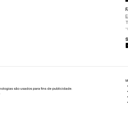
F
E
T
*
S
M
cnologias são usados para fins de publicidade.
.