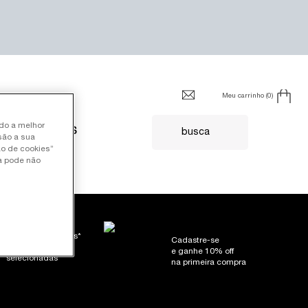
Meu carrinho
0
0 product in cart
ndo a melhor
FIL
SERVIÇOS
busca
são a sua
ão de cookies”
ia pode não
Brindes exclusivos*
Cadastre-se
em promoções
e ganhe 10% off
selecionadas
na primeira compra