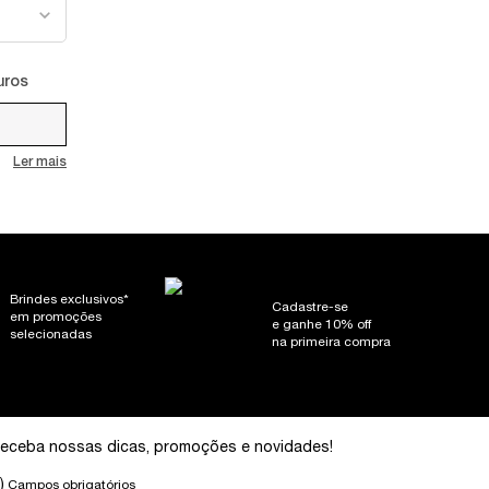
uros
Ler mais
Brindes exclusivos*
Cadastre-se
em promoções
e ganhe 10% off
selecionadas
na primeira compra
eceba nossas dicas, promoções e novidades!
)
Campos obrigatórios