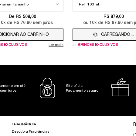
De R$ 509,00
R$ 879,00
10
x de
R$ 76,90
sem juros
ou
10
x de
R$ 87,90
sem j
DICIONAR AO CARRINHO
IDÔLE AURA
CARREGANDO ...
ES EXCLUSIVOS
BRINDES EXCLUSIVOS
Ler mais
amento em até
Site oficial
 sem juros
Pagamento seguro
FRAGRÂNCIA
R
Descubra Fragrâncias
(*