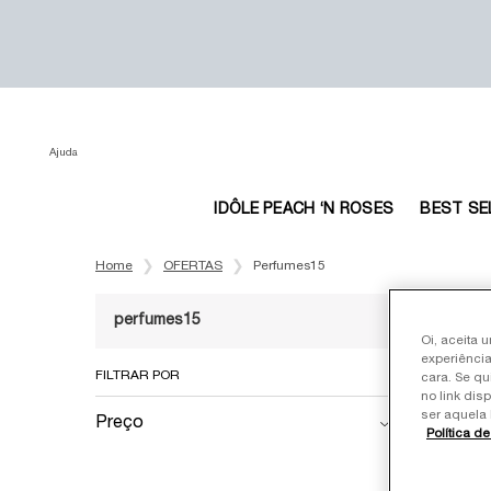
Ajuda
IDÔLE PEACH ‘N ROSES
BEST SE
Main content
Home
OFERTAS
Perfumes15
perfumes15
Oi, aceita 
experiência
Refinements menu
perfumes15
FILTRAR POR
cara. Se qu
no link dis
ser aquela 
Preço
Política d