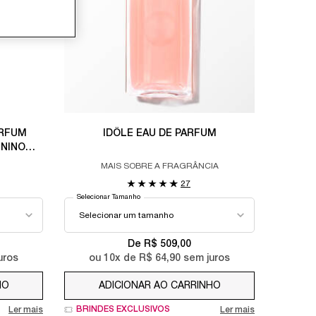
ARFUM
IDÔLE EAU DE PARFUM
NINO
PIPOCA
MAIS SOBRE A FRAGRÂNCIA
27
Selecionar Tamanho
De R$ 509,00
uros
ou
10
x de
R$ 64,90
sem juros
HO
IDÔLE NECTAR EAU DE PARFUM LANCÔME PERFUME FEMININO 
ADICIONAR AO CARRINHO
IDÔLE EAU DE PAR
BRINDES EXCLUSIVOS
Ler mais
Ler mais