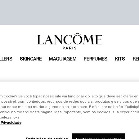
LLERS
SKINCARE
MAQUIAGEM
PERFUMES
KITS
RE
um cookie? Se você topar, nosso site vai funcionar do jeito que deve ser, oferece
 possível, com conteúdos, recursos de redes sociais, produtos e serviços que 
iser saber mais ou mudar alguma coisa, tudo bem. É só clicar no botão “Definiç
ponível no rodapé desta página. Mas importante, sem os cookies, sua experiênc
beleza, ok?
e Privacidade