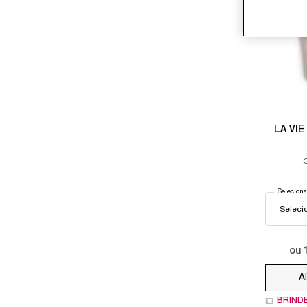
LA VI
Selecion
ou
A
BRIND