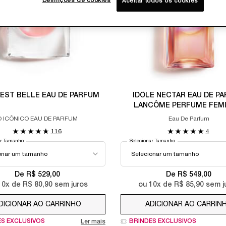
Definições de cookies
Aceitar todos os cookies
E EST BELLE EAU DE PARFUM
IDÔLE NECTAR EAU DE P
LANCÔME PERFUME FEMI
FLORAL COM ACORDE DE 
O ICÔNICO EAU DE PARFUM
Eau De Parfum
116
4
ar Tamanho
Selecionar Tamanho
De R$ 529,00
De R$ 549,00
10
x de
R$ 80,90
sem juros
ou
10
x de
R$ 85,90
sem j
DICIONAR AO CARRINHO
LA VIE EST BELLE EAU DE PARFUM
ADICIONAR AO CARRIN
ES EXCLUSIVOS
BRINDES EXCLUSIVOS
Ler mais