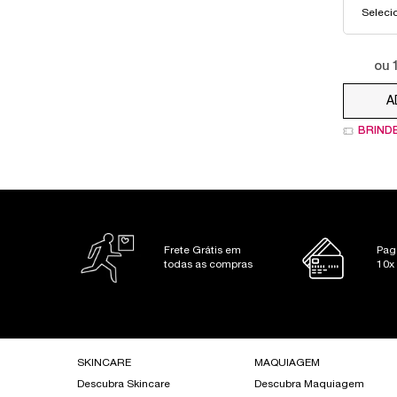
ou
A
BRIND
Frete Grátis em
Pag
todas as compras
10x
Footer navigation
SKINCARE
MAQUIAGEM
Descubra Skincare
Descubra Maquiagem