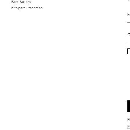
Best Sellers
Kits para Presentes
E
C
F
E