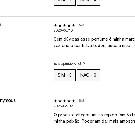
i
5 out of 5 stars.
5/5
2026/06/10
Sem dúvidas esse perfume é minha marca
vez que o senti. De todos, esse é meu T
Esta opinião foi útil?
SIM -
0
NÃO -
0
nymous
5 out of 5 stars.
5/5
2026/03/02
O produto chegou muito rápido (em 5 dia
minha paixão. Poderiam dar mais amostra