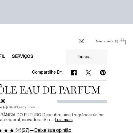
Meu carrinho
0
0 product in cart
FIL
SERVIÇOS
busca
Compartilhe Em: Facebook
Compartilhe Em: Twitter
Compartilhe Em: 
Compartilhe Em:
ÔLE EAU DE PARFUM
,00
de
R$ 64,90
sem juros
RÂNCIA DO FUTURO Descubra uma fragrância única:
atemporal, inovadora. Sin ...
Leia mais
5/5
(27)
—
Deixe sua opinião