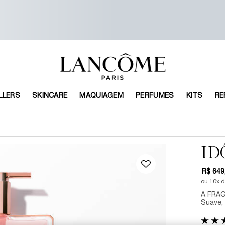
LLERS
SKINCARE
MAQUIAGEM
PERFUMES
KITS
RE
ID
R$ 649
ou
10
x 
A FRAG
Suave, 