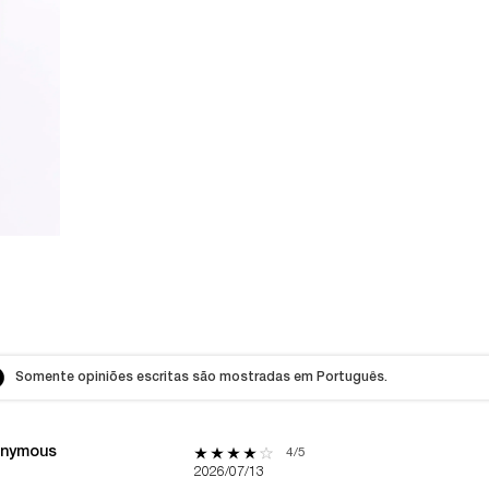
Somente opiniões escritas são mostradas em Português.
nymous
4 out of 5 stars.
4/5
2026/07/13
th 5 stars