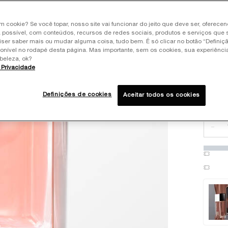
Select
um cookie? Se você topar, nosso site vai funcionar do jeito que deve ser, oferece
 possível, com conteúdos, recursos de redes sociais, produtos e serviços que 
iser saber mais ou mudar alguma coisa, tudo bem. É só clicar no botão “Definiç
ponível no rodapé desta página. Mas importante, sem os cookies, sua experiênc
beleza, ok?
e Privacidade
Ref
Definições de cookies
Aceitar todos os cookies
Quanti
−