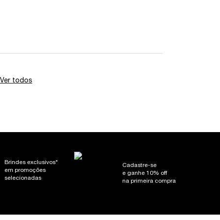
Ver todos
análises de produtos
Brindes exclusivos*
Cadastre-se
em promoções
e ganhe 10% off
selecionadas
na primeira compra