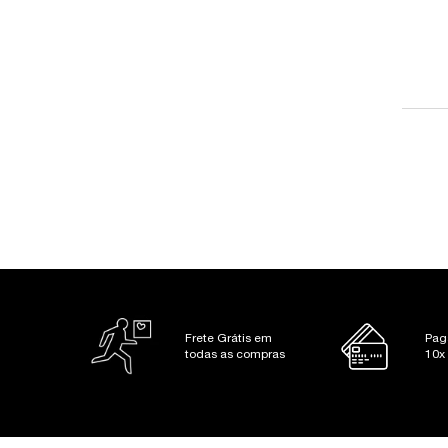
PDP Slot 1 Section
Frete Grátis em
Pag
todas as compras
10x
Footer navigation