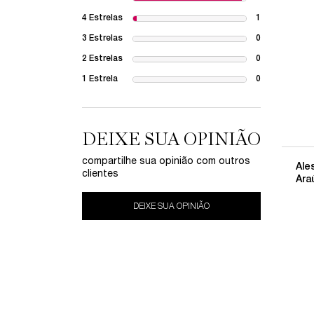
4 Estrelas
1
1 review with
3 Estrelas
0
1 review with
2 Estrelas
0
1 review with
1 Estrela
0
1 review with
DEIXE SUA OPINIÃO
compartilhe sua opinião com outros
Ale
clientes
Ara
DEIXE SUA OPINIÃO