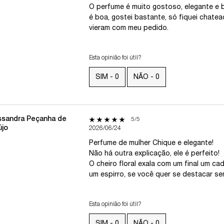
O perfume é muito gostoso, elegante e 
 4 stars
é boa, gostei bastante, só fiquei chate
 3 stars
vieram com meu pedido.
 2 stars
 1 star
Esta opinião foi útil?
SIM -
0
NÃO -
0
ssandra Peçanha de
5 out of 5 stars.
5/5
újo
2026/06/24
Perfume de mulher Chique e elegante!
Não há outra explicação, ele é perfeito!
O cheiro floral exala com um final um c
um espirro, se você quer se destacar s
Esta opinião foi útil?
SIM -
0
NÃO -
0