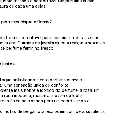
e Idôle, intenso e confortável. Um
perfume suave
aura de cada uma delas.
 perfumes chipre e florais?
 de forma sustentável para combinar todas as suas
nova era. O
aroma de jasmim
ajuda a realçar ainda mais
ste perfume feminino fresco.
r juntos
 toque sofisticado
a este perfume suave e
ar uma sensação única de conforto.
ediente mais nobre e icônico do perfume: a rosa. Em
a rosa moderna, radiante e jovem de Idôle.
rosa única adicionada para um acorde limpo e
lo, notas de bergamota, explodem com pera suculenta