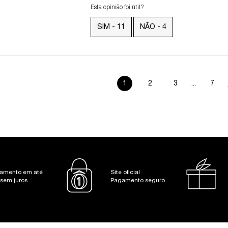
Esta opinião foi útil?
SIM -
11
NÃO -
4
1
2
3
...
7
Page 1 of 7. Current page
amento em até
Site oficial
 sem juros
Pagamento seguro