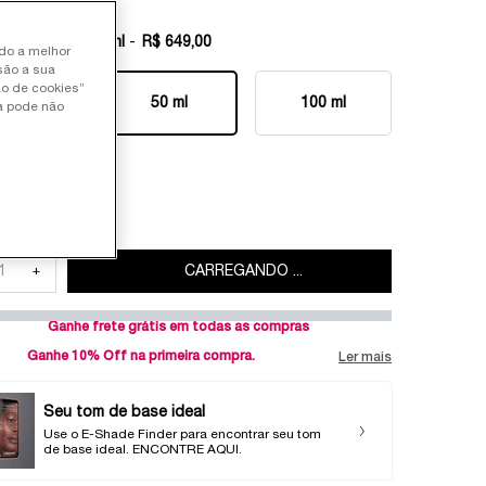
ed tamanho:
50 ml
-
R$ 649,00
ndo a melhor
são a sua
ão de cookies”
25 ml
50 ml
100 ml
ia pode não
Selected
, 1 of 4
Selected
, 2 of 4
Selected
, 3 of 4
il 100 ml
Selected
, 4 of 4
dade
+
CARREGANDO ...
Ganhe frete grátis em todas as compras
Ganhe 10% Off na primeira compra.
Ler mais
Seu tom de base ideal
Use o E-Shade Finder para encontrar seu tom
de base ideal. ENCONTRE AQUI.