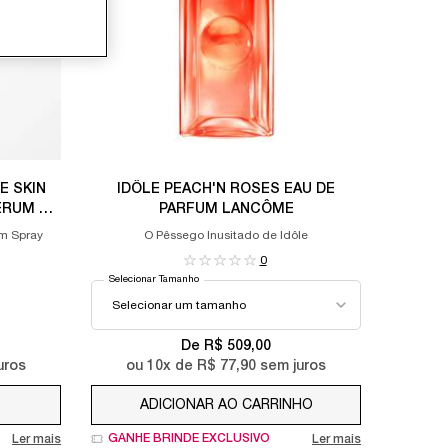
E SKIN
IDÔLE PEACH'N ROSES EAU DE
ÉRUM EM
PARFUM LANCÔME
m Spray
O Pêssego Inusitado de Idôle
0
Selecionar Tamanho
ICY TUBES CHEEKS TINT, 1 of 4
 JUICY TUBES CHEEKS TINT, 2 of 4
 IDÔLE JUICY TUBES CHEEKS TINT, 3 of 4
IDÔLE JUICY TUBES CHEEKS TINT, 4 of 4
De R$ 509,00
uros
ou
10
x de
R$ 77,90
sem juros
ADICIONAR AO CARRINHO
IDÔLE PEACH'N RO
GANHE BRINDE EXCLUSIVO
Ler mais
Ler mais