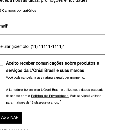
eceba nossas dicas, promoções e novidades!
)
Campos obrigatórios
mail
*
elular (Exemplo: (11) 11111-1111)
*
Aceito receber comunicações sobre produtos e
serviços da L'Oréal Brasil e suas marcas
Você pode cancelar a assinatura a qualquer momento.​
A Lancôme faz parte da L'Óreal Brasil e utiliza seus dados pessoais
Política de Privacidade.
de acordo com a
Este serviço é voltado
*
para maiores de 16 (dezesseis) anos.
ASSINAR