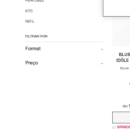
PERFUMES
KITS
REFIL
FILTRAR POR
Format
BLUS
IDÔLE
Preço
Blush 
Selecione a cor
ou
BRIND