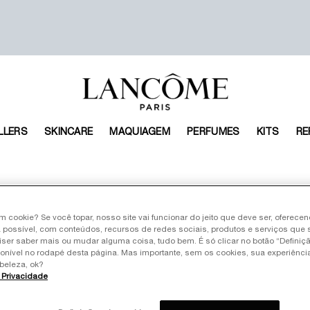
LLERS
SKINCARE
MAQUIAGEM
PERFUMES
KITS
RE
um cookie? Se você topar, nosso site vai funcionar do jeito que deve ser, oferece
 possível, com conteúdos, recursos de redes sociais, produtos e serviços que 
iser saber mais ou mudar alguma coisa, tudo bem. É só clicar no botão “Definiç
NTO
LANÇAMENTO
ponível no rodapé desta página. Mas importante, sem os cookies, sua experiênc
O
EXCLUSIVO
beleza, ok?
e Privacidade