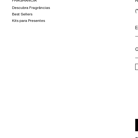
FRAGRÂNCIA
R
Descubra Fragrâncias
(*
Best Sellers
Kits para Presentes
E
C