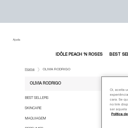
Ajuda
IDÔLE PEACH ‘N ROSES
BEST SE
Main content
Home
OLIVIA RODRIGO
OLIVIA RODRIGO
Oi, aceita 
experiência
Refinements menu
OLIVIA RODRIGO
BEST SELLERS
cara. Se qu
LANÇAME
no link dis
EXCLUSIV
SKINCARE
ser aquela 
Política d
MAQUIAGEM