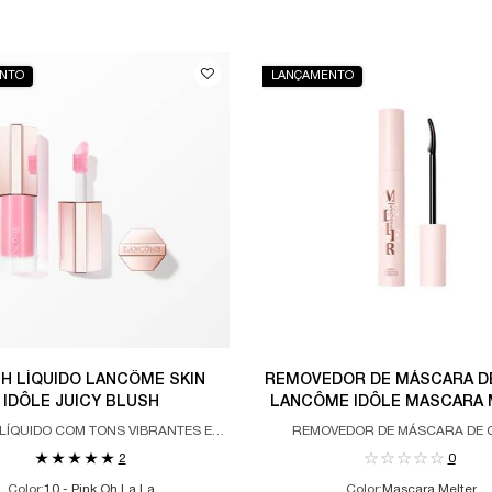
NTO
LANÇAMENTO
H LÍQUIDO LANCÔME SKIN
REMOVEDOR DE MÁSCARA DE
IDÔLE JUICY BLUSH
LANCÔME IDÔLE MASCARA 
LÍQUIDO COM TONS VIBRANTES E
REMOVEDOR DE MÁSCARA DE C
NTO MATTE SUAVE PARA ILUMINAR
GODDESS REMOVER
2
0
A SUA PELE.
Color:
10 - Pink Oh La La
Color:
Mascara Melter