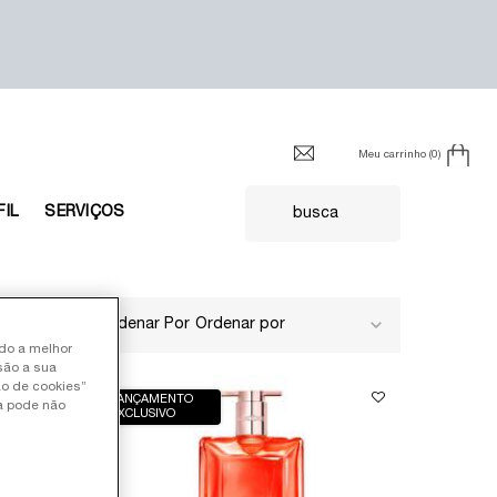
Meu carrinho
0
0 product in cart
FIL
SERVIÇOS
busca
19 produtos
Ordenar Por
ndo a melhor
são a sua
ão de cookies”
LANÇAMENTO
ia pode não
EXCLUSIVO