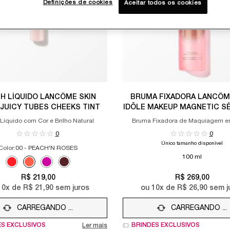
Definições de cookies
Aceitar todos os cookies
H LÍQUIDO LANCÔME SKIN
BRUMA FIXADORA LANCÔM
 JUICY TUBES CHEEKS TINT
IDÔLE MAKEUP MAGNETIC S
SPRAY
Líquido com Cor e Brilho Natural
Bruma Fixadora de Maquiagem e
0
0
Único tamanho disponível
Color:
00 - PEACH'N ROSES
100 ml
Selected
01 - BERRY MARMALADE color for BLUSH LÍQUIDO LANCÔME SKIN IDÔLE JU
Selected
00 - PEACH'N ROSES color for BLUSH LÍQUIDO LANCÔME SKIN IDÔLE
Selected
02 - RASPBERRY JAM​ color for BLUSH LÍQUIDO LANCÔME SKIN
Selected
03 - FIG JELLY color for BLUSH LÍQUIDO LANCÔME SKIN 
R$ 219,00
R$ 269,00
10
x de
R$ 21,90
sem juros
ou
10
x de
R$ 26,90
sem j
CARREGANDO ...
CARREGANDO ...
ES EXCLUSIVOS
BRINDES EXCLUSIVOS
Ler mais