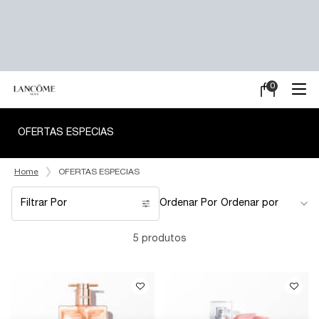
0
Meu
0 product in ca
carrinho
Main content
OFERTAS ESPECIAS
Home
OFERTAS ESPECIAS
Filtrar Por
Ordenar Por
Filters menu
5 produtos