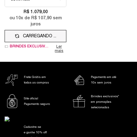
R$ 1.079,00
ou
10
x de
R$ 107,90
sem
juros
CARREGANDO ...
BRINDES EXCLUSIVOS
Ler
mais
Frete Grátis em
Pagamento em até
todas as compras
10x sem juros
Brindes exclusivos*
Site oficial
em promoções
Pagamento seguro
selecionadas
Cadastre-se
e ganhe 10% off