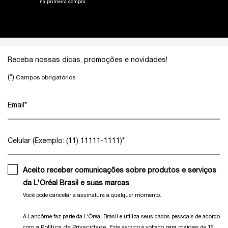
na primeira compra
Footer navigation
Receba nossas dicas, promoções e novidades!
(*)
Campos obrigatórios
Email
*
Celular (Exemplo: (11) 11111-1111)
*
Aceito receber comunicações sobre produtos e serviços
da L'Oréal Brasil e suas marcas
Você pode cancelar a assinatura a qualquer momento.​
A Lancôme faz parte da L'Óreal Brasil e utiliza seus dados pessoais de acordo
Política de Privacidade.
com a
Este serviço é voltado para maiores de 16