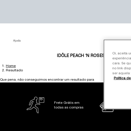
Ajuda
Oi, aceita 
IDÔLE PEACH ‘N ROSES
BEST SE
experiência
cara. Se qu
Home
Main content
no link dis
Resultado
ser aquela 
Política d
Que pena, não conseguimos encontrar um resultado para
Frete Grátis em
Pag
todas as compras
10x