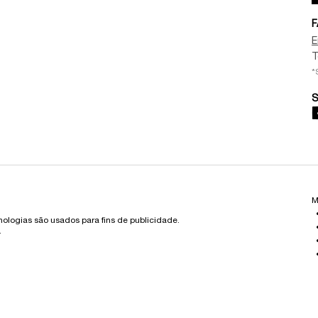
F
E
T
*
S
M
cnologias são usados para fins de publicidade.
.