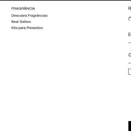
FRAGRÂNCIA
R
Descubra Fragrâncias
(*
Best Sellers
Kits para Presentes
E
C