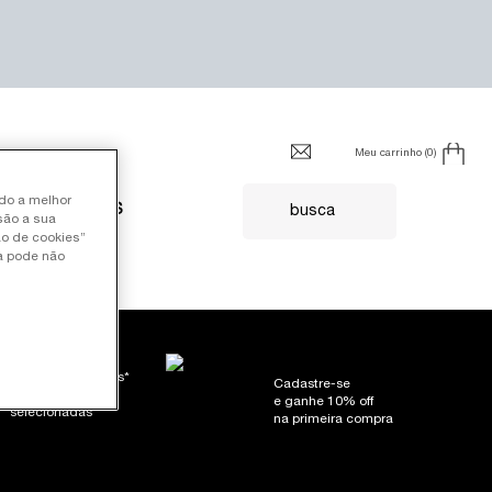
Meu carrinho
0
0 product in cart
ndo a melhor
FIL
SERVIÇOS
busca
são a sua
ão de cookies”
ia pode não
Brindes exclusivos*
Cadastre-se
em promoções
e ganhe 10% off
selecionadas
na primeira compra