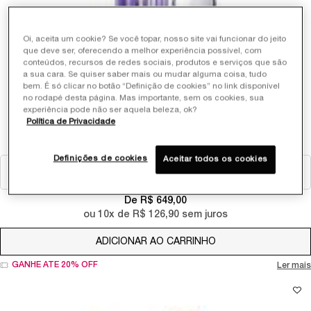
Oi, aceita um cookie? Se você topar, nosso site vai funcionar do jeito
que deve ser, oferecendo a melhor experiência possível, com
conteúdos, recursos de redes sociais, produtos e serviços que são
a sua cara. Se quiser saber mais ou mudar alguma coisa, tudo
bem. É só clicar no botão “Definição de cookies” no link disponível
RÉNERGIE H.C.F. TRIPLE SERUM
no rodapé desta página. Mas importante, sem os cookies, sua
experiência pode não ser aquela beleza, ok?
Política de Privacidade
CONCENTRADO ANTI-IDADE DE ALTO DESEMPENHO
7
Selecionar Tamanho
Definições de cookies
Aceitar todos os cookies
De R$ 649,00
ou
10
x de
R$ 126,90
sem juros
ADICIONAR AO CARRINHO
RÉNERGIE H.C.F. TR
GANHE ATÉ 20% OFF
Ler mais