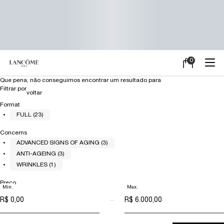
0
Meu
0 product in ca
carrinho
Main content
Que pena, não conseguimos encontrar um resultado para
Filtrar por
Refinements menu
voltar
Format
FULL (23)
Concerns
ADVANCED SIGNS OF AGING (3)
ANTI-AGEING (3)
WRINKLES (1)
Preço
Min.
Max.
preço