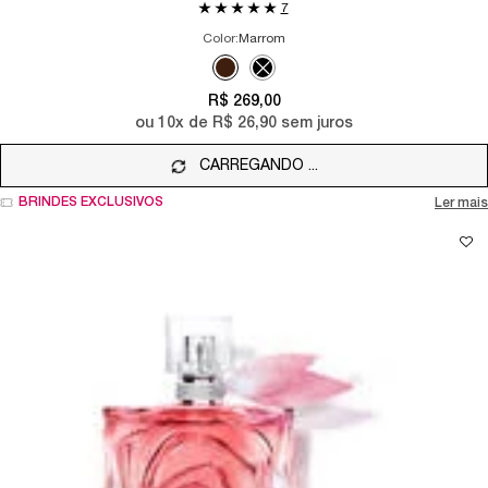
7
Color:
Marrom
Selecione a cor
Selected
Marrom color for MÁSCARA DE CÍLIOS LAS
Selected
The product variation is out of sto
R$ 269,00
ou
10
x de
R$ 26,90
sem juros
CARREGANDO ...
BRINDES EXCLUSIVOS
Ler mais