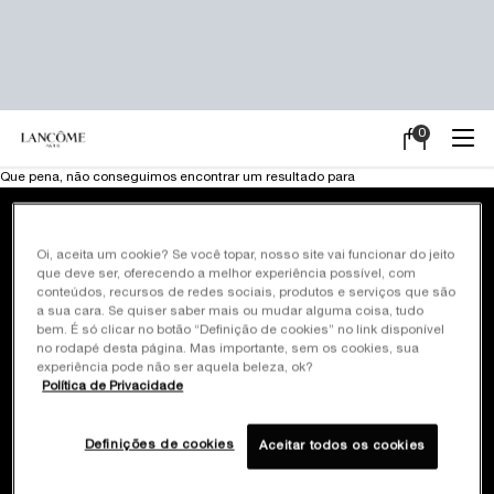
0
Meu
0 product in ca
carrinho
Main content
Que pena, não conseguimos encontrar um resultado para
Frete Grátis em
Pagamento em até
Oi, aceita um cookie? Se você topar, nosso site vai funcionar do jeito
todas as compras
10x sem juros
que deve ser, oferecendo a melhor experiência possível, com
conteúdos, recursos de redes sociais, produtos e serviços que são
a sua cara. Se quiser saber mais ou mudar alguma coisa, tudo
Brindes exclusivos*
Site oficial
bem. É só clicar no botão “Definição de cookies” no link disponível
em promoções
Pagamento seguro
no rodapé desta página. Mas importante, sem os cookies, sua
selecionadas
experiência pode não ser aquela beleza, ok?
Política de Privacidade
Cadastre-se
e ganhe 10% off
Definições de cookies
Aceitar todos os cookies
na primeira compra