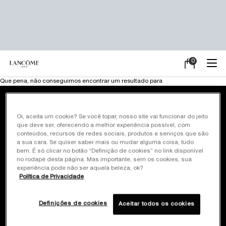
0
Meu
0 product in ca
carrinho
Main content
Que pena, não conseguimos encontrar um resultado para
Frete Grátis em
Pagamento em até
Oi, aceita um cookie? Se você topar, nosso site vai funcionar do jeito
todas as compras
10x sem juros
que deve ser, oferecendo a melhor experiência possível, com
conteúdos, recursos de redes sociais, produtos e serviços que são
a sua cara. Se quiser saber mais ou mudar alguma coisa, tudo
Brindes exclusivos*
Site oficial
bem. É só clicar no botão “Definição de cookies” no link disponível
em promoções
Pagamento seguro
no rodapé desta página. Mas importante, sem os cookies, sua
selecionadas
experiência pode não ser aquela beleza, ok?
Política de Privacidade
Cadastre-se
e ganhe 10% off
Definições de cookies
Aceitar todos os cookies
na primeira compra