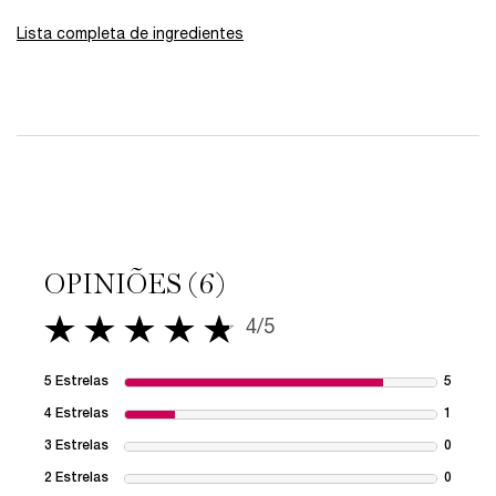
Lista completa de ingredientes
PDP Avaliações
OPINIÕES (6)
4/5
4 out of 5 stars.
5 Estrelas
5
5 revie
4 Estrelas
1
1 revie
3 Estrelas
0
1 revie
2 Estrelas
0
1 revie