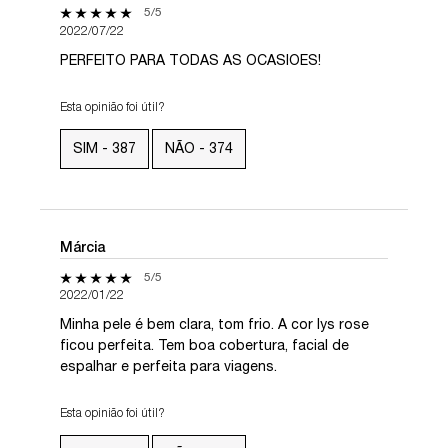
5 out of 5 stars.
5/5
2022/07/22
PERFEITO PARA TODAS AS OCASIOES!
Esta opinião foi útil?
SIM -
387
NÃO -
374
Márcia
5 out of 5 stars.
5/5
2022/01/22
Minha pele é bem clara, tom frio. A cor lys rose
ficou perfeita. Tem boa cobertura, facial de
espalhar e perfeita para viagens.
Esta opinião foi útil?