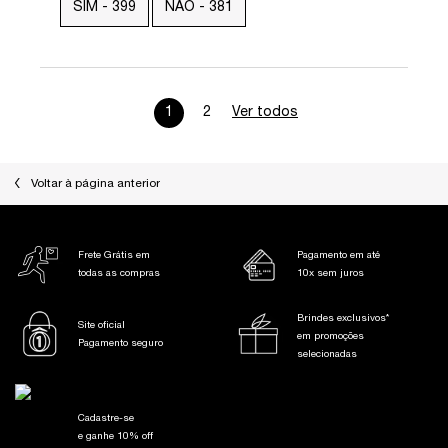
SIM -
399
NÃO -
381
1
2
Ver todos
análises de produtos
Page 1 of 2. Current page
PDP Slot 1 Section
Voltar à página anterior
Frete Grátis em
Pagamento em até
todas as compras
10x sem juros
Brindes exclusivos*
Site oficial
em promoções
Pagamento seguro
selecionadas
Cadastre-se
e ganhe 10% off