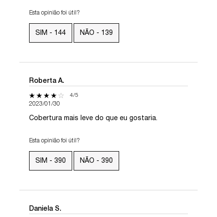
Esta opinião foi útil?
SIM -
144
NÃO -
139
Roberta A.
4 out of 5 stars.
4/5
2023/01/30
Cobertura mais leve do que eu gostaria.
Esta opinião foi útil?
SIM -
390
NÃO -
390
Daniela S.