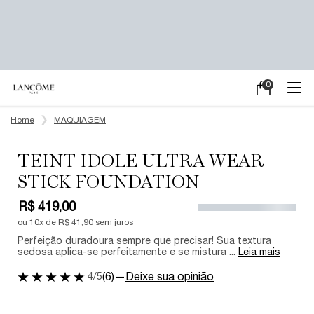
0
Meu
0 product in ca
carrinho
Main content
Home
MAQUIAGEM
TEINT IDOLE ULTRA WEAR
STICK FOUNDATION
R$ 419,00
ou
10
x de
R$ 41,90
sem juros
Perfeição duradoura sempre que precisar! Sua textura
sedosa aplica-se perfeitamente e se mistura ...
Leia mais
4/5
(6)
—
Deixe sua opinião