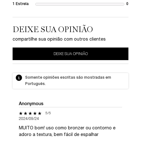
1 Estrela
0
1 revie
DEIXE SUA OPINIÃO
compartilhe sua opinião com outros clientes
DEIXE SUA OPINIÃO
Somente opiniões escritas são mostradas em
Português.
Anonymous
5 out of 5 stars.
5/5
2024/09/24
MUITO bom! uso como bronzer ou contorno e
adoro a textura, bem fácil de espalhar