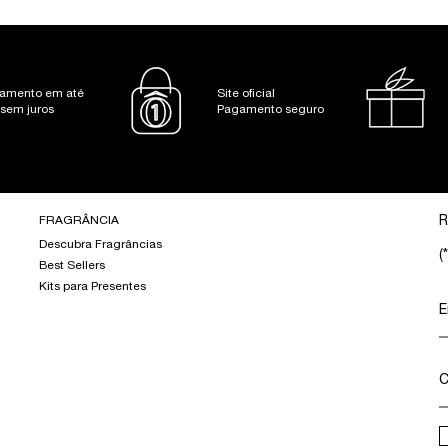
amento em até
Site oficial
 sem juros
Pagamento seguro
FRAGRÂNCIA
R
Descubra Fragrâncias
(*
Best Sellers
Kits para Presentes
E
C