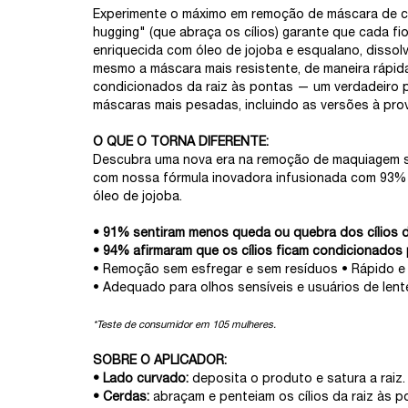
Experimente o máximo em remoção de máscara de cí
hugging" (que abraça os cílios) garante que cada fi
enriquecida com óleo de jojoba e esqualano, dissol
mesmo a máscara mais resistente, de maneira rápida e
condicionados da raiz às pontas — um verdadeiro pa
máscaras mais pesadas, incluindo as versões à prov
O QUE O TORNA DIFERENTE: ​
Descubra uma nova era na remoção de maquiagem s
com nossa fórmula inovadora infusionada com 93% 
óleo de jojoba.​​
• 91% sentiram menos queda ou quebra dos cílios d
• 94% afirmaram que os cílios ficam condicionados
• Remoção sem esfregar e sem resíduos • Rápido e f
• Adequado para olhos sensíveis e usuários de lentes
*Teste de consumidor em 105 mulheres.​
SOBRE O APLICADOR:​
• Lado curvado:
deposita o produto e satura a raiz. 
• Cerdas:
abraçam e penteiam os cílios da raiz às po