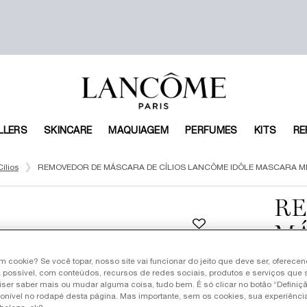
LLERS
SKINCARE
MAQUIAGEM
PERFUMES
KITS
RE
ílios
REMOVEDOR DE MÁSCARA DE CÍLIOS LANCÔME IDÔLE MASCARA M
RE
MÁ
LA
um cookie? Se você topar, nosso site vai funcionar do jeito que deve ser, oferece
 possível, com conteúdos, recursos de redes sociais, produtos e serviços que 
MA
iser saber mais ou mudar alguma coisa, tudo bem. É só clicar no botão “Definiç
ponível no rodapé desta página. Mas importante, sem os cookies, sua experiênc