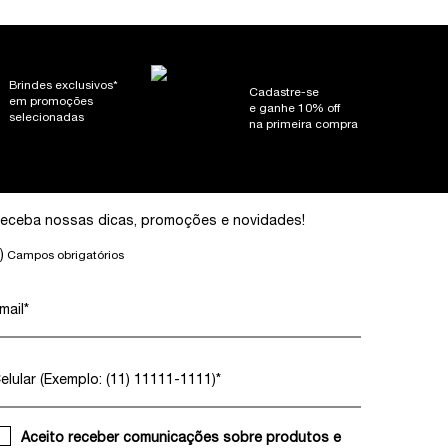
Brindes exclusivos*
Cadastre-se
em promoções
e ganhe 10% off
selecionadas
na primeira compra
eceba nossas dicas, promoções e novidades!
)
Campos obrigatórios
mail
*
elular (Exemplo: (11) 11111-1111)
*
Aceito receber comunicações sobre produtos e