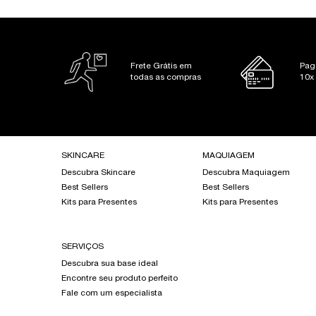
PDP Slot 1 Section
Frete Grátis em
Pag
todas as compras
10x
Footer navigation
SKINCARE
MAQUIAGEM
Descubra Skincare
Descubra Maquiagem
Best Sellers
Best Sellers
Kits para Presentes
Kits para Presentes
SERVIÇOS
Descubra sua base ideal
Encontre seu produto perfeito
Fale com um especialista