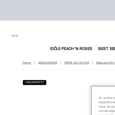
Ajuda
IDÔLE PEACH ‘N ROSES
BEST SE
Main content
Home
MAQUIAGEM
PARA OS OLHOS
Máscara De C
LANÇAMENTO
Oi, aceita 
experiência
cara. Se qu
no link dis