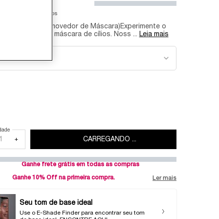
,00
de
R$ 26,90
sem juros
A MELTER (Removedor de Máscara)​ Experimente o
 em remoção de máscara de cílios. Noss ...
Leia mais
onar color
a color for REMOVEDOR DE MÁSCARA DE CÍLIOS LANCÔME IDÔLE MASCARA M
Mascara Melter
ted
a Melter, 1 of 1
dade
+
CARREGANDO ...
Ganhe frete grátis em todas as compras
Ganhe 10% Off na primeira compra.
Ler mais
Seu tom de base ideal
Use o E-Shade Finder para encontrar seu tom