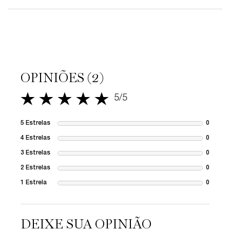
PDP Reviews
OPINIÕES (2)
5/5
5 out of 5 stars.
5 Estrelas
0
1 revie
4 Estrelas
0
1 revie
3 Estrelas
0
1 revie
2 Estrelas
0
1 revie
1 Estrela
0
1 revie
DEIXE SUA OPINIÃO