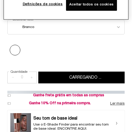
Definições de cookies
Aceitar todos os cookies
Selecionar color
Select a color for CILS BOOSTER
Branco
The product variation is out of stock, Branco
Selected
The product variation is out of stock, Branco, 1 of 1
Quantidade
−
+
CARREGANDO ...
Ganhe frete grátis em todas as compras
Ganhe 10% Off na primeira compra.
Ler mais
Seu tom de base ideal
Use o E-Shade Finder para encontrar seu tom
de base ideal. ENCONTRE AQUI.