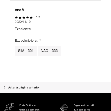
Ana V.
5 out of 5 stars.
5/5
2020/11/19
Excelente
Esta opinião foi útil?
SIM -
301
NÃO -
333
PDP Slot 1 Section
Voltar à página anterior
Frete Grátis em
Pagamento em até
todas as compras
10x sem juros