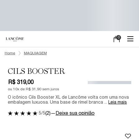
0
Meu
0 product in ca
carrinho
Main content
Home
MAQUIAGEM
CILS BOOSTER
R$ 319,00
ou
10
x de
R$ 31,90
sem juros
O icônico Cils Booster XL de Lancôme volta com uma nova
embalagem luxuosa. Uma base de rímel branca ...
Leia mais
5/5
(2)
—
Deixe sua opinião