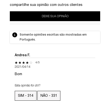
compartilhe sua opinião com outros clientes
DEIXE SUA OPINIÃO
Somente opiniões escritas são mostradas em
Português.
Andrea F.
4 out of 5 stars.
4/5
2021/04/14
Bom
Esta opinião foi útil?
SIM -
314
NÃO -
331