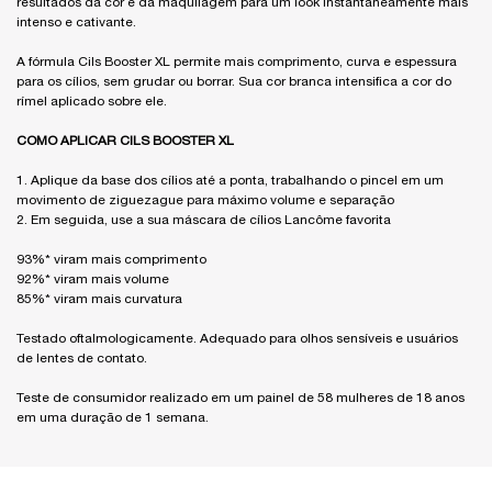
resultados da cor e da maquilagem para um look instantaneamente mais
intenso e cativante.
A fórmula Cils Booster XL permite mais comprimento, curva e espessura
para os cílios, sem grudar ou borrar. Sua cor branca intensifica a cor do
rímel aplicado sobre ele.
COMO APLICAR CILS BOOSTER XL
1. Aplique da base dos cílios até a ponta, trabalhando o pincel em um
movimento de ziguezague para máximo volume e separação
2. Em seguida, use a sua máscara de cílios Lancôme favorita
93%* viram mais comprimento
92%* viram mais volume
85%* viram mais curvatura
Testado oftalmologicamente. Adequado para olhos sensíveis e usuários
de lentes de contato.
Teste de consumidor realizado em um painel de 58 mulheres de 18 anos
em uma duração de 1 semana.