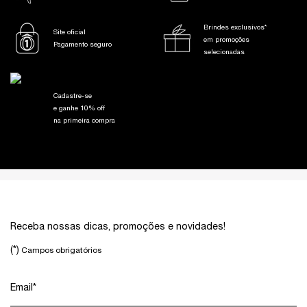
Brindes exclusivos*
Site oficial
em promoções
Pagamento seguro
selecionadas
Cadastre-se
e ganhe 10% off
na primeira compra
Footer navigation
Receba nossas dicas, promoções e novidades!
(*)
Campos obrigatórios
Email
*