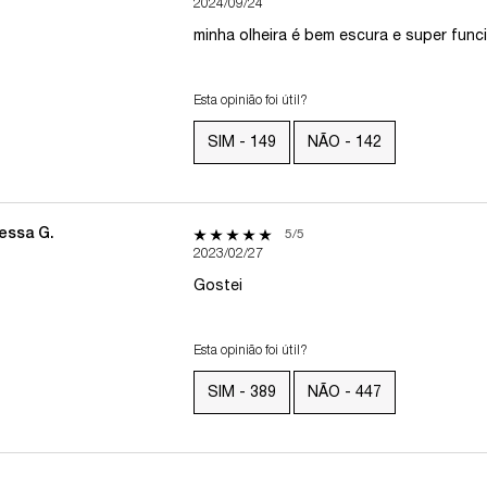
2024/09/24
h 5 stars
minha olheira é bem escura e super func
 4 stars
 3 stars
Esta opinião foi útil?
 2 stars
SIM -
149
NÃO -
142
 1 star
essa G.
5 out of 5 stars.
5/5
2023/02/27
Gostei
Esta opinião foi útil?
SIM -
389
NÃO -
447