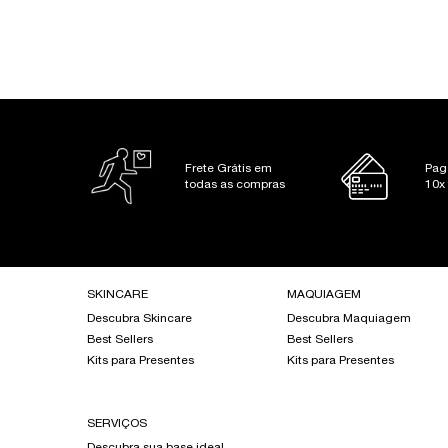
PDP Slot 1 Section
Frete Grátis em
Pag
todas as compras
10x
Footer navigation
SKINCARE
MAQUIAGEM
Descubra Skincare
Descubra Maquiagem
Best Sellers
Best Sellers
Kits para Presentes
Kits para Presentes
SERVIÇOS
Descubra sua base ideal