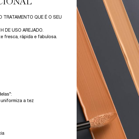
CIONAL
 O TRATAMENTO QUE É O SEU
 24 H DE USO AREJADO.
e fresca, rápida e fabulosa.
elas*:
uniformiza a tez
cia