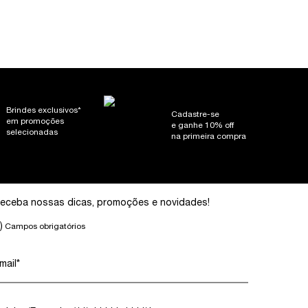
Brindes exclusivos*
Cadastre-se
em promoções
e ganhe 10% off
selecionadas
na primeira compra
eceba nossas dicas, promoções e novidades!
)
Campos obrigatórios
mail
*