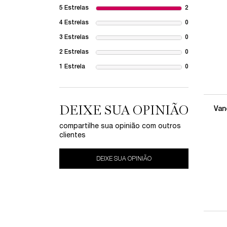
5 Estrelas
2
2 reviews wit
4 Estrelas
0
1 review with
3 Estrelas
0
1 review with
2 Estrelas
0
1 review with
1 Estrela
0
1 review with
DEIXE SUA OPINIÃO
Van
compartilhe sua opinião com outros
clientes
DEIXE SUA OPINIÃO