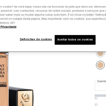
FÓRMU
um cookie? Se você topar, nosso site vai funcionar do jeito que deve ser, oferece
TRATA
 possível, com conteúdos, recursos de redes sociais, produtos e serviços que 
IMPECÁ
iser saber mais ou mudar alguma coisa, tudo bem. É só clicar no botão “Definiç
ponível no rodapé desta página. Mas importante, sem os cookies, sua experiênc
beleza, ok?
e Privacidade
Seleci
Select 
Definições de cookies
Aceitar todos os cookies
Selec
02 LYS
Selec
038 BE
Quanti
−