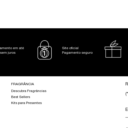
amento em até
Site oficial
 sem juros
Pagamento seguro
FRAGRÂNCIA
R
Descubra Fragrâncias
(*
Best Sellers
Kits para Presentes
E