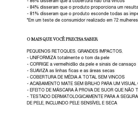
- 86% disseram que a cobertura não cria vincos
- 84% disseram que o produto proporciona um result
- 81% disseram que o produto esconde todas as impe
*Em um teste de consumidor realizado em 72 mulheres
O MAIS QUE VOCÊ PRECISA SABER
PEQUENOS RETOQUES. GRANDES IMPACTOS.
- UNIFORMIZA totalmente o tom da pele
- CORRIGE a vermelhidão da pele e sinais de cansaço
- SUAVIZA as linhas ficas e as áreas secas
- COBERTURA DE MÉDIA A TOTAL SEM VINCOS
- ACABAMENTO MATE SEM BRILHO PARA UM VISUAL
- EFEITO DE MÁSCARA À PROVA DE SUOR QUE NÃO 
- TESTADO DERMATOLOGICAMENTE PARA A SEGUR
DE PELE, INCLUINDO PELE SENSÍVEL E SECA
Ingrediente