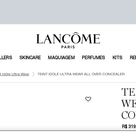
LLERS
SKINCARE
MAQUIAGEM
PERFUMES
KITS
RE
t Idôle Ultra Wear
TEINT IDOLE ULTRA WEAR ALL OVER CONCEALER
TE
WE
CO
R$ 319
ou
10
x 