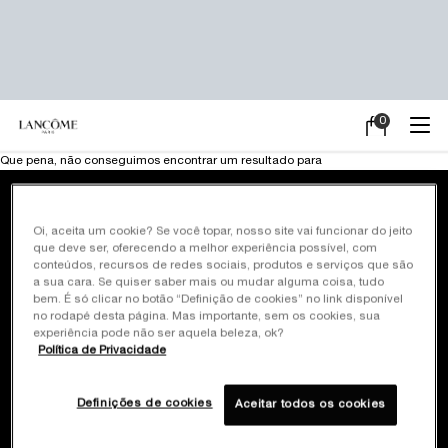
0
Meu
0 product in ca
carrinho
Main content
Que pena, não conseguimos encontrar um resultado para
Frete Grátis em
Pagamento em até
Oi, aceita um cookie? Se você topar, nosso site vai funcionar do jeito
todas as compras
10x sem juros
que deve ser, oferecendo a melhor experiência possível, com
conteúdos, recursos de redes sociais, produtos e serviços que são
a sua cara. Se quiser saber mais ou mudar alguma coisa, tudo
Brindes exclusivos*
Site oficial
bem. É só clicar no botão “Definição de cookies” no link disponível
em promoções
Pagamento seguro
no rodapé desta página. Mas importante, sem os cookies, sua
selecionadas
experiência pode não ser aquela beleza, ok?
Política de Privacidade
Cadastre-se
e ganhe 10% off
Definições de cookies
Aceitar todos os cookies
na primeira compra