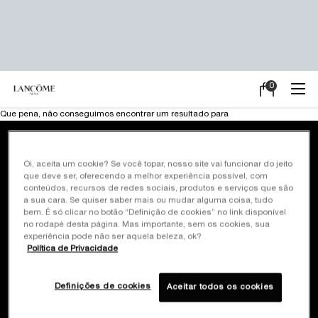
0
Meu
0 product in ca
carrinho
Main content
Que pena, não conseguimos encontrar um resultado para
Frete Grátis em
Pagamento em até
Oi, aceita um cookie? Se você topar, nosso site vai funcionar do jeito
todas as compras
10x sem juros
que deve ser, oferecendo a melhor experiência possível, com
conteúdos, recursos de redes sociais, produtos e serviços que são
a sua cara. Se quiser saber mais ou mudar alguma coisa, tudo
Brindes exclusivos*
Site oficial
bem. É só clicar no botão “Definição de cookies” no link disponível
em promoções
Pagamento seguro
no rodapé desta página. Mas importante, sem os cookies, sua
selecionadas
experiência pode não ser aquela beleza, ok?
Política de Privacidade
Cadastre-se
e ganhe 10% off
Definições de cookies
Aceitar todos os cookies
na primeira compra