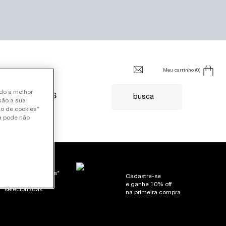
Meu carrinho
0
0 product in cart
ndo a melhor
FIL
SERVIÇOS
busca
são a sua
ão de cookies”
ia pode não
Brindes exclusivos*
Cadastre-se
em promoções
e ganhe 10% off
selecionadas
na primeira compra