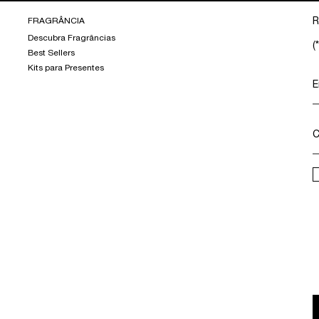
FRAGRÂNCIA
R
Descubra Fragrâncias
(*
Best Sellers
Kits para Presentes
E
C