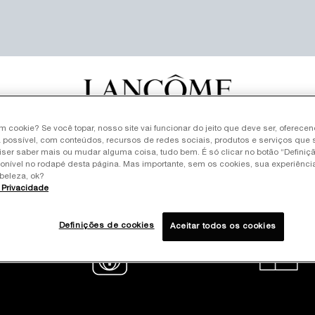
um cookie? Se você topar, nosso site vai funcionar do jeito que deve ser, oferece
LLERS
SKINCARE
MAQUIAGEM
PERFUMES
KITS
RE
 possível, com conteúdos, recursos de redes sociais, produtos e serviços que 
iser saber mais ou mudar alguma coisa, tudo bem. É só clicar no botão “Definiç
ponível no rodapé desta página. Mas importante, sem os cookies, sua experiênc
beleza, ok?
e Privacidade
Definições de cookies
Aceitar todos os cookies
amento em até
Site oficial
 sem juros
Pagamento seguro