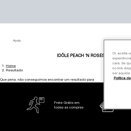
Ajuda
Oi, aceita 
IDÔLE PEACH ‘N ROSES
BEST SE
experiência
cara. Se qu
Home
Main content
no link dis
Resultado
ser aquela 
Política d
Que pena, não conseguimos encontrar um resultado para
Frete Grátis em
Pag
todas as compras
10x