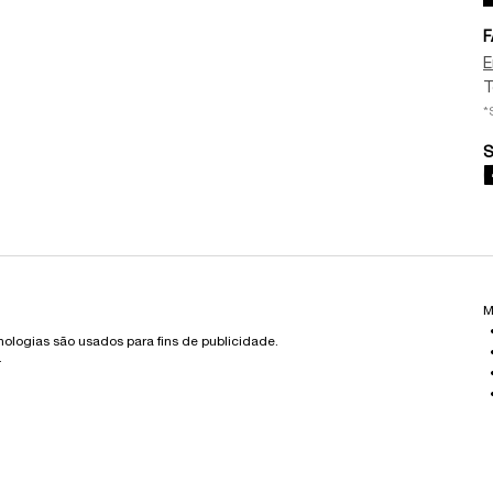
F
E
T
*
S
M
cnologias são usados para fins de publicidade.
.