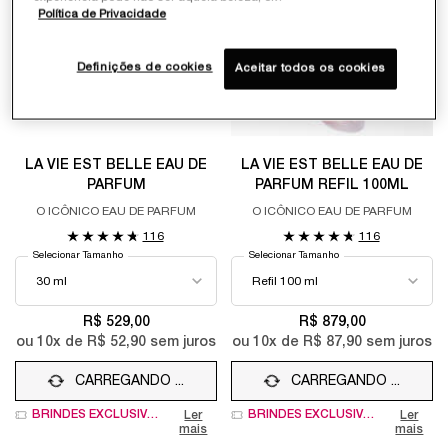
Política de Privacidade
Definições de cookies
Aceitar todos os cookies
LA VIE EST BELLE EAU DE
LA VIE EST BELLE EAU DE
PARFUM
PARFUM REFIL 100ML
O ICÔNICO EAU DE PARFUM
O ICÔNICO EAU DE PARFUM
116
116
Selecionar Tamanho
Selecionar Tamanho
R$ 529,00
R$ 879,00
ou
10
x de
R$ 52,90
sem juros
ou
10
x de
R$ 87,90
sem juros
CARREGANDO ...
CARREGANDO ...
BRINDES EXCLUSIVOS
BRINDES EXCLUSIVOS
Ler
Ler
mais
mais