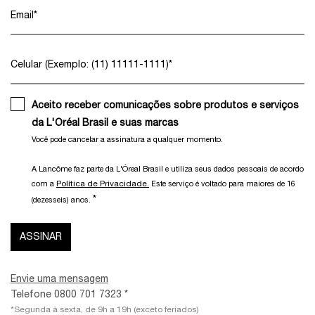
Email
*
Celular (Exemplo: (11) 11111-1111)
*
Aceito receber comunicações sobre produtos e serviços
da L'Oréal Brasil e suas marcas
Você pode cancelar a assinatura a qualquer momento.​
A Lancôme faz parte da L'Óreal Brasil e utiliza seus dados pessoais de acordo
Política de Privacidade.
com a
Este serviço é voltado para maiores de 16
*
(dezesseis) anos.
ASSINAR
Envie uma mensagem
Telefone 0800 701 7323 *
*Segunda à sexta, de 9h a 19h (exceto feriados)